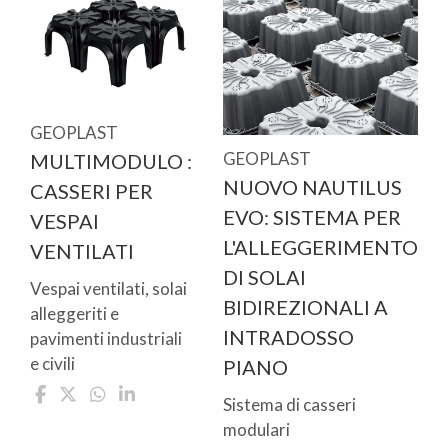
GEOPLAST
GEOPLAST
MULTIMODULO :
NUOVO NAUTILUS
CASSERI PER
EVO: SISTEMA PER
VESPAI
L'ALLEGGERIMENTO
VENTILATI
DI SOLAI
Vespai ventilati, solai
BIDIREZIONALI A
alleggeriti e
INTRADOSSO
pavimenti industriali
e civili
PIANO
Sistema di casseri
modulari