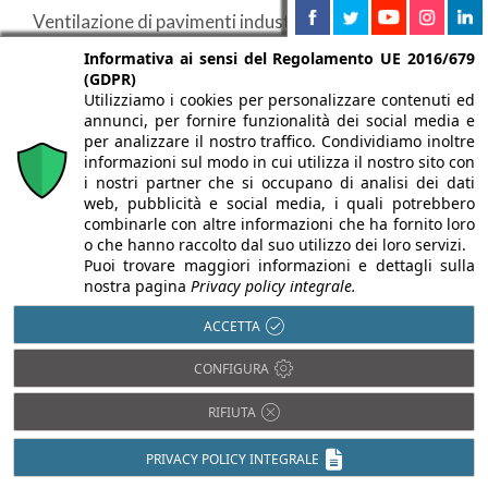
Ventilazione di pavimenti industriali e civili e di tetti
Informativa ai sensi del Regolamento UE 2016/679
(GDPR)
Utilizziamo i cookies per personalizzare contenuti ed
annunci, per fornire funzionalità dei social media e
APPROFONDIMENTI
per analizzare il nostro traffico. Condividiamo inoltre
informazioni sul modo in cui utilizza il nostro sito con
i nostri partner che si occupano di analisi dei dati
web, pubblicità e social media, i quali potrebbero
Dalla
combinarle con altre informazioni che ha fornito loro
o che hanno raccolto dal suo utilizzo dei loro servizi.
plastica
Puoi trovare maggiori informazioni e dettagli sulla
nostra pagina
Privacy policy integrale.
rigenerata
Pavimenti
Sistema di
isolamento
contro
ACCETTA
casseforme
e risparmio
terra:
CONFIGURA
modulari in
energetico
isolamento
RIFIUTA
plastica
termico e
Dal
polipropilene
prevenzione
GEOPANEL è
PRIVACY POLICY INTEGRALE
arriva la
un sistema