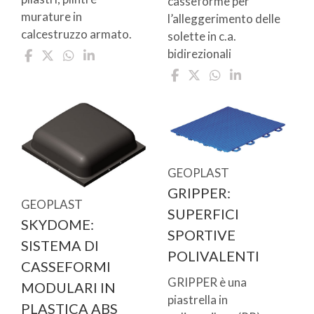
casseforme per
murature in
l’alleggerimento delle
calcestruzzo armato.
solette in c.a.
bidirezionali
GEOPLAST
GRIPPER:
GEOPLAST
SUPERFICI
SKYDOME:
SPORTIVE
SISTEMA DI
POLIVALENTI
CASSEFORMI
GRIPPER è una
MODULARI IN
piastrella in
PLASTICA ABS