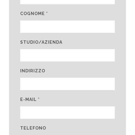
COGNOME *
STUDIO/AZIENDA
INDIRIZZO
E-MAIL *
TELEFONO