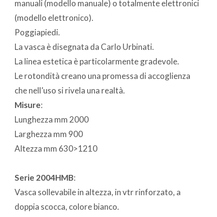
manuali (modello manuale) o totalmente elettronici
(modello elettronico).
Poggiapiedi.
La vasca è disegnata da Carlo Urbinati.
La linea estetica è particolarmente gradevole.
Le rotondità creano una promessa di accoglienza
che nell’uso si rivela una realtà.
Misure
:
Lunghezza mm 2000
Larghezza mm 900
Altezza mm 630>1210
Serie 2004HMB
:
Vasca sollevabile in altezza, in vtr rinforzato, a
doppia scocca, colore bianco.