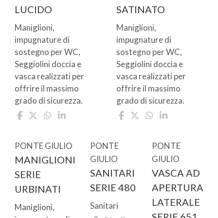
LUCIDO
SATINATO
Maniglioni,
Maniglioni,
impugnature di
impugnature di
sostegno per WC,
sostegno per WC,
Seggiolini doccia e
Seggiolini doccia e
vasca realizzati per
vasca realizzati per
offrire il massimo
offrire il massimo
grado di sicurezza.
grado di sicurezza.
PONTE GIULIO
PONTE
PONTE
MANIGLIONI
GIULIO
GIULIO
SANITARI
VASCA AD
SERIE
SERIE 480
APERTURA
URBINATI
LATERALE
Sanitari
Maniglioni,
SERIE 651