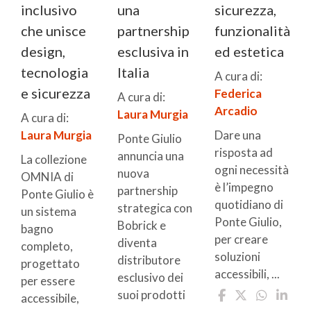
inclusivo
una
sicurezza,
che unisce
partnership
funzionalità
design,
esclusiva in
ed estetica
tecnologia
Italia
A cura di:
e sicurezza
Federica
A cura di:
Arcadio
Laura Murgia
A cura di:
Laura Murgia
Dare una
Ponte Giulio
risposta ad
annuncia una
La collezione
ogni necessità
nuova
OMNIA di
è l’impegno
partnership
Ponte Giulio è
quotidiano di
strategica con
un sistema
Ponte Giulio,
Bobrick e
bagno
per creare
diventa
completo,
soluzioni
distributore
progettato
accessibili, ...
esclusivo dei
per essere
suoi prodotti
accessibile,