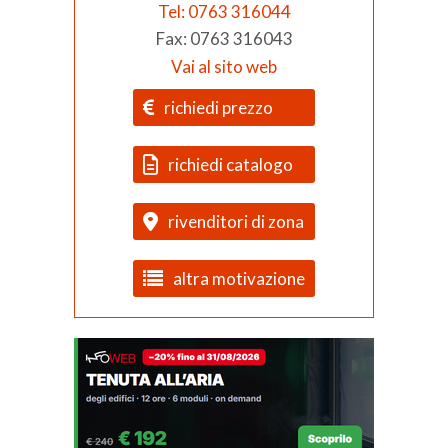
Tel: 0763 316044
Fax: 0763 316043
Vai al sito web
richiedi prezzo
richiedi catalogo
rivenditori di zona
altra motivazione