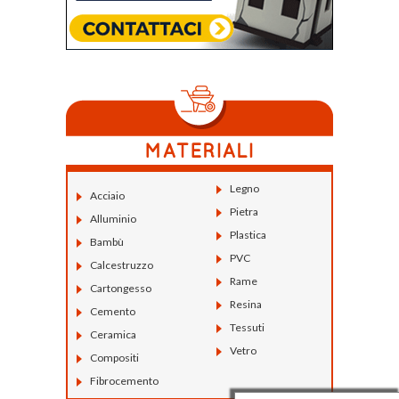
Legno
Acciaio
Pietra
Alluminio
Plastica
Bambù
PVC
Calcestruzzo
Rame
Cartongesso
Resina
Cemento
Tessuti
Ceramica
Vetro
Compositi
Fibrocemento