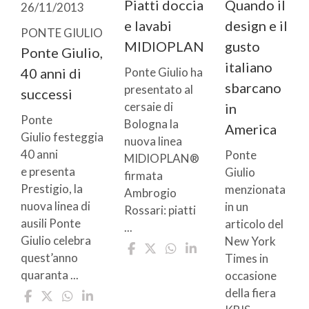
Piatti doccia
Quando il
26/11/2013
e lavabi
design e il
PONTE GIULIO
MIDIOPLAN
gusto
Ponte Giulio,
italiano
40 anni di
Ponte Giulio ha
sbarcano
presentato al
successi
cersaie di
in
Ponte
Bologna la
America
Giulio festeggia
nuova linea
40 anni
Ponte
MIDIOPLAN®
e presenta
Giulio
firmata
Prestigio, la
menzionata
Ambrogio
nuova linea di
in un
Rossari: piatti
ausili Ponte
articolo del
...
Giulio celebra
New York
quest’anno
Times in
quaranta ...
occasione
della fiera