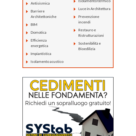
Isolamento termico
Antisismica
Luce in Architettura
Barriere
Architettoniche
Prevenzione
incendi
BIM
Restauro e
Domotica
Ristrutturazioni
Efficienza
Sostenibilità e
energetica
Bioedilizia
Impiantistica
Isolamento acustico