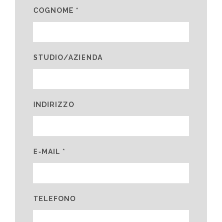
COGNOME *
STUDIO/AZIENDA
INDIRIZZO
E-MAIL *
TELEFONO