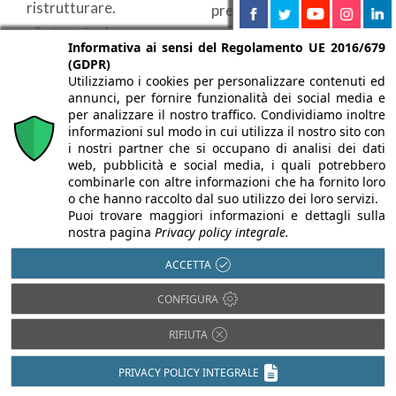
ristrutturare.
prevengono la
condensa superficiale,
Informativa ai sensi del Regolamento UE 2016/679
massimizzando le
(GDPR)
prestazioni del ...
Utilizziamo i cookies per personalizzare contenuti ed
annunci, per fornire funzionalità dei social media e
per analizzare il nostro traffico. Condividiamo inoltre
informazioni sul modo in cui utilizza il nostro sito con
i nostri partner che si occupano di analisi dei dati
web, pubblicità e social media, i quali potrebbero
combinarle con altre informazioni che ha fornito loro
o che hanno raccolto dal suo utilizzo dei loro servizi.
Puoi trovare maggiori informazioni e dettagli sulla
nostra pagina
Privacy policy integrale.
ACCETTA
21/07/2025
18/04/2025
CONFIGURA
Uponor Quick &
Uponor Siccus 16: il
Easy: oltre tre
radiante per le
RIFIUTA
decadi di
nuove
PRIVACY POLICY INTEGRALE
affidabilità
ristrutturazioni