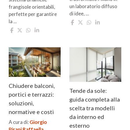
un laboratorio diffuso
frangisole orientabili,
di idee, ...
perfette per garantire
la ...
Chiudere balconi,
Tende da sole:
portici e terrazzi:
guida completa alla
soluzioni,
scelta tra modelli
normative e costi
da interno ed
A cura di:
Giorgio
esterno
Pirani
Raffaella