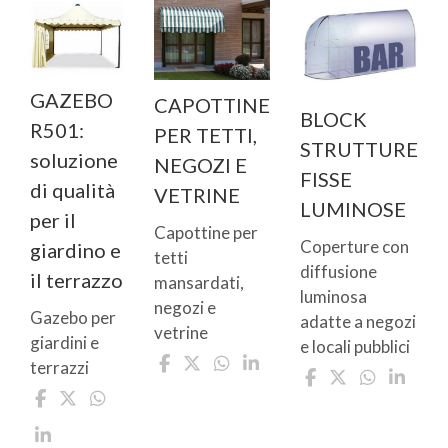
GAZEBO
CAPOTTINE
BLOCK
R501:
PER TETTI,
STRUTTURE
soluzione
NEGOZI E
FISSE
di qualità
VETRINE
LUMINOSE
per il
Capottine per
Coperture con
giardino e
tetti
diffusione
il terrazzo
mansardati,
luminosa
negozi e
Gazebo per
adatte a negozi
vetrine
giardini e
e locali pubblici
terrazzi