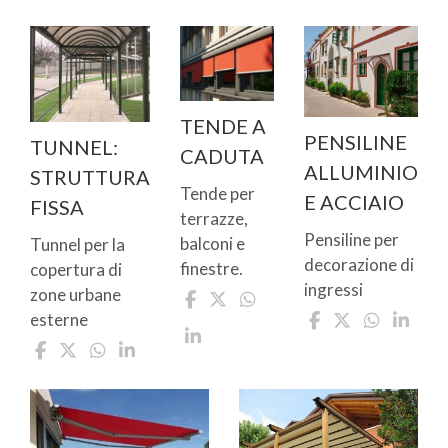
TENDE A
PENSILINE
TUNNEL:
CADUTA
ALLUMINIO
STRUTTURA
Tende per
E ACCIAIO
FISSA
terrazze,
Pensiline per
balconi e
Tunnel per la
decorazione di
finestre.
copertura di
ingressi
zone urbane
esterne