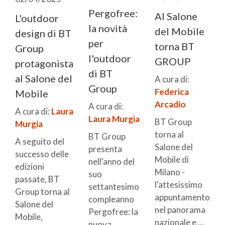
Pergofree:
Al Salone
L'outdoor
la novità
del Mobile
design di BT
per
torna BT
Group
l'outdoor
GROUP
protagonista
di BT
al Salone del
A cura di:
Group
Federica
Mobile
Arcadio
A cura di:
A cura di:
Laura
Laura Murgia
BT Group
Murgia
torna al
BT Group
A seguito del
Salone del
presenta
successo delle
Mobile di
nell'anno del
edizioni
Milano -
suo
passate, BT
l'attesissimo
settantesimo
Group torna al
appuntamento
compleanno
Salone del
nel panorama
Pergofree: la
Mobile,
nazionale e ...
nuova