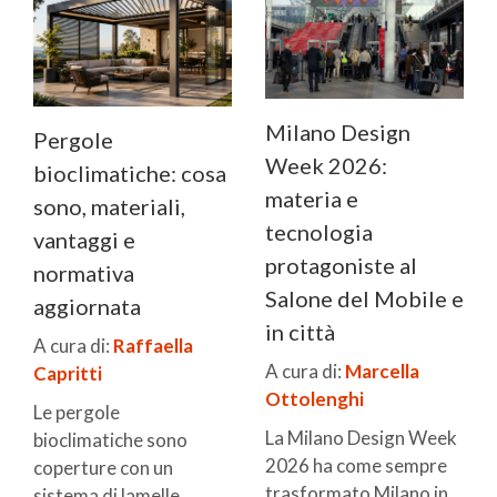
Milano Design
Pergole
Week 2026:
bioclimatiche: cosa
materia e
sono, materiali,
tecnologia
vantaggi e
protagoniste al
normativa
Salone del Mobile e
aggiornata
in città
A cura di:
Raffaella
A cura di:
Marcella
Capritti
Ottolenghi
Le pergole
La Milano Design Week
bioclimatiche sono
2026 ha come sempre
coperture con un
trasformato Milano in
sistema di lamelle