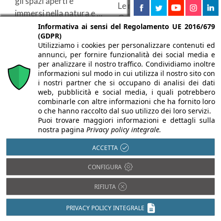
gli spazi aperti e
Le nuove collezioni BT
immersi nella natura e ...
Group rappresentano la
Informativa ai sensi del Regolamento UE 2016/679
scelta ideale per
(GDPR)
progettare spazi aperti
Utilizziamo i cookies per personalizzare contenuti ed
annunci, per fornire funzionalità dei social media e
dal design made in ...
per analizzare il nostro traffico. Condividiamo inoltre
informazioni sul modo in cui utilizza il nostro sito con
i nostri partner che si occupano di analisi dei dati
web, pubblicità e social media, i quali potrebbero
combinarle con altre informazioni che ha fornito loro
o che hanno raccolto dal suo utilizzo dei loro servizi.
Puoi trovare maggiori informazioni e dettagli sulla
nostra pagina
Privacy policy integrale.
ACCETTA
CONFIGURA
04/03/2021
30/07/2020
RIFIUTA
BT Group installa
E' online la nuova
per prima il
campagna video
PRIVACY POLICY INTEGRALE
rivoluzionario telo
digital di BT Group