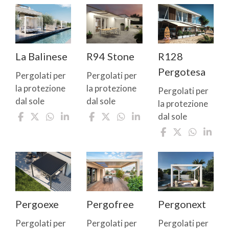
La Balinese
R94 Stone
R128
Pergotesa
Pergolati per
Pergolati per
la protezione
la protezione
Pergolati per
dal sole
dal sole
la protezione
dal sole
Pergoexe
Pergofree
Pergonext
Pergolati per
Pergolati per
Pergolati per