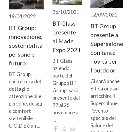
26/10/2021
02/09/2021
19/04/2022
BT Glass
BT Group
BT Group:
presente
presente al
innovazione,
al Made
Supersalone
sostenibilità,
Expo 2021
con tante
persone e
BT Glass,
novità per
futuro
azienda
l'outdoor
BT Group
parte del
Ci sarà anche
unisce cura del
Gruppo BT
BT Group ad
dettaglio,
Group, sarà
arricchire il
attenzione alle
presente dal
Supersalone,
persone, design
22 al 25
l’evento
e comfort
novembre al
speciale del
sostenibile.
...
Salone del
C.O.D.E è un ...