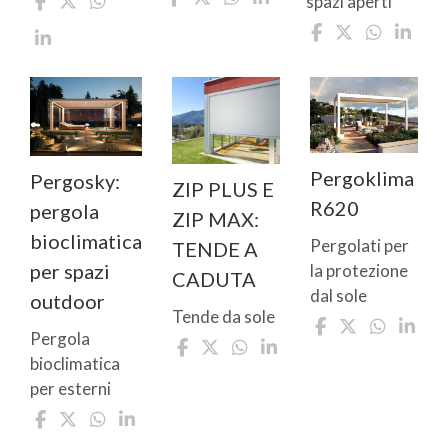
spazi aperti
Pergoklima
Pergosky:
ZIP PLUS E
R620
pergola
ZIP MAX:
bioclimatica
Pergolati per
TENDE A
per spazi
la protezione
CADUTA
dal sole
outdoor
Tende da sole
Pergola
bioclimatica
per esterni