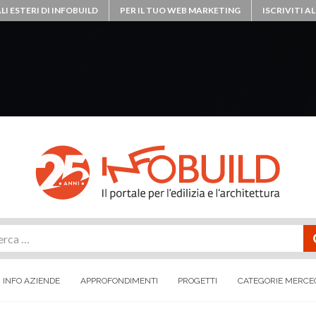
LI ESTERI DI INFOBUILD
PER IL TUO WEB MARKETING
ISCRIVITI 
rca
INFO AZIENDE
APPROFONDIMENTI
PROGETTI
CATEGORIE MERCE