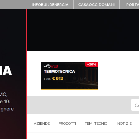
INFOBUILDENERGIA
CASAOGGIDOMANI
I PORTA
Ce
AZIENDE
PRODOTTI
TEMI TECNICI
NOTIZIE