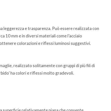
 sua leggerezza e trasparenza. Può essere realizzata con
irca 10 mm e in diversi materiali come l’acciaio
ottenere colorazioni e riflessi luminosi suggestivi.
aglie, realizzato solitamente con gruppi di più fili di
rbido’ ha colori e riflessi molto gradevoli.
una superficie relativamente piana che consente