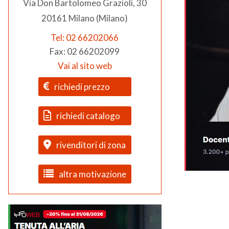
Via Don Bartolomeo Grazioli, 30
20161 Milano (Milano)
Tel: 02 66202066
Fax: 02 66202099
Vai al sito web
richiedi prezzo
richiedi catalogo
rivenditori di zona
altra motivazione