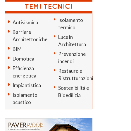
Isolamento
Antisismica
termico
Barriere
Luce in
Architettoniche
Architettura
BIM
Prevenzione
Domotica
incendi
Efficienza
Restauro e
energetica
Ristrutturazioni
Impiantistica
Sostenibilità e
Isolamento
Bioedilizia
acustico