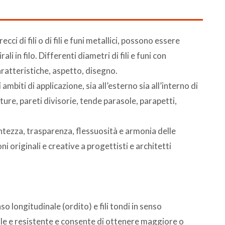
i di fili o di fili e funi metallici, possono essere
i in filo. Differenti diametri di fili e funi con
caratteristiche, aspetto, disegno.
mbiti di applicazione, sia all’esterno sia all’interno di
ature, pareti divisorie, tende parasole, parapetti,
entezza, trasparenza, flessuosità e armonia delle
i originali e creative a progettisti e architetti
so longitudinale (ordito) e fili tondi in senso
ile e resistente e consente di ottenere maggiore o