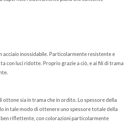
n acciaio inossidabile. Particolarmente resistente e
con luci ridotte. Proprio grazie a ciò, e ai fili di trama
nte.
di ottone sia in trama che in ordito. Lo spessore della
do in tale modo di ottenere uno spessore totale della
e ben riflettente, con colorazioni particolarmente