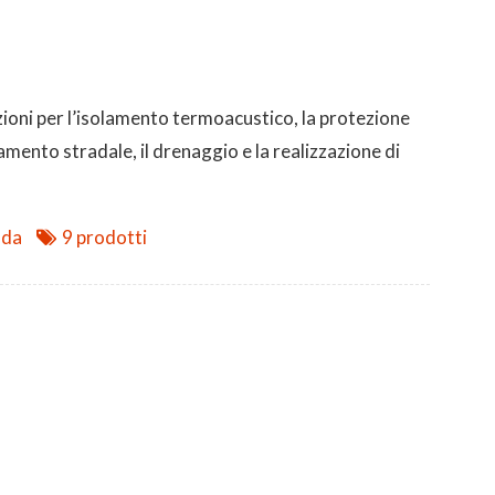
zioni per l’isolamento termoacustico, la protezione
amento stradale, il drenaggio e la realizzazione di
nda
9 prodotti