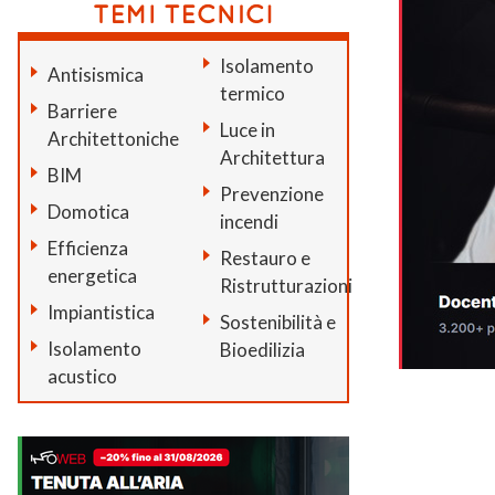
Isolamento
Antisismica
termico
Barriere
Luce in
Architettoniche
Architettura
BIM
Prevenzione
Domotica
incendi
Efficienza
Restauro e
energetica
Ristrutturazioni
Impiantistica
Sostenibilità e
Isolamento
Bioedilizia
acustico