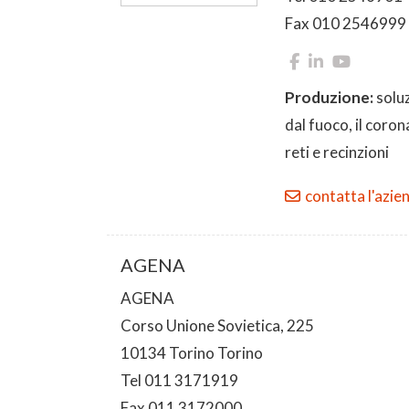
Fax 010 2546999
Produzione:
solu
dal fuoco, il coron
reti e recinzioni
contatta l'azie
AGENA
AGENA
Corso Unione Sovietica, 225
10134 Torino Torino
Tel 011 3171919
Fax 011 3172000