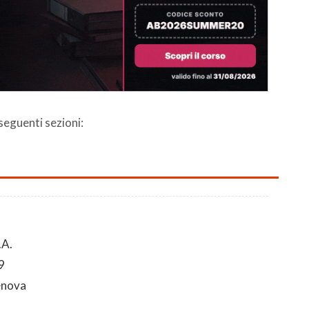
 seguenti sezioni:
.A.
9
enova