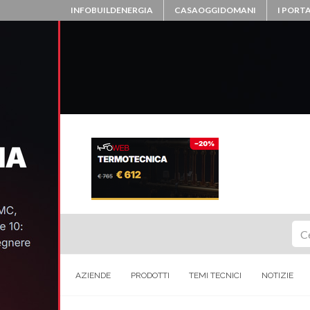
INFOBUILDENERGIA
CASAOGGIDOMANI
I PORTA
Ce
AZIENDE
PRODOTTI
TEMI TECNICI
NOTIZIE