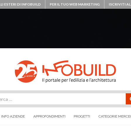
LI ESTERI DI INFOBUILD
PER IL TUO WEB MARKETING
ISCRIVITI 
rca
INFO AZIENDE
APPROFONDIMENTI
PROGETTI
CATEGORIE MERCE