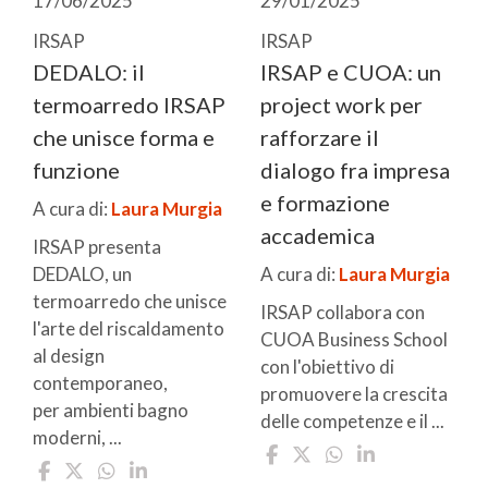
17/06/2025
29/01/2025
IRSAP
IRSAP
DEDALO: il
IRSAP e CUOA: un
termoarredo IRSAP
project work per
che unisce forma e
rafforzare il
funzione
dialogo fra impresa
e formazione
A cura di:
Laura Murgia
accademica
IRSAP presenta
DEDALO, un
A cura di:
Laura Murgia
termoarredo che unisce
IRSAP collabora con
l'arte del riscaldamento
CUOA Business School
al design
con l'obiettivo di
contemporaneo,
promuovere la crescita
per ambienti bagno
delle competenze e il ...
moderni, ...