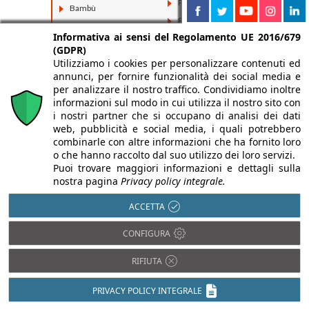
Plastica
Bambù
PVC
Calcestruzzo
Informativa ai sensi del Regolamento UE 2016/679
Rame
Cartongesso
(GDPR)
Resina
Cemento
Utilizziamo i cookies per personalizzare contenuti ed
Tessuti
annunci, per fornire funzionalità dei social media e
Ceramica
per analizzare il nostro traffico. Condividiamo inoltre
Vetro
Compositi
informazioni sul modo in cui utilizza il nostro sito con
i nostri partner che si occupano di analisi dei dati
Fibrocemento
web, pubblicità e social media, i quali potrebbero
combinarle con altre informazioni che ha fornito loro
o che hanno raccolto dal suo utilizzo dei loro servizi.
Puoi trovare maggiori informazioni e dettagli sulla
nostra pagina
Privacy policy integrale.
ACCETTA
CONFIGURA
RIFIUTA
PRIVACY POLICY INTEGRALE