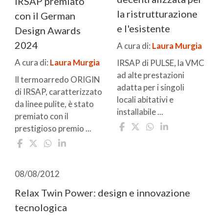
IRSAP premiato
la ristrutturazione
con il German
e l'esistente
Design Awards
2024
A cura di:
Laura Murgia
A cura di:
Laura Murgia
IRSAP di PULSE, la VMC
ad alte prestazioni
Il termoarredo ORIGIN
adatta per i singoli
di IRSAP, caratterizzato
locali abitativi e
da linee pulite, è stato
installabile ...
premiato con il
prestigioso premio ...
08/08/2012
Relax Twin Power: design e innovazione
tecnologica