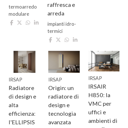
raffresca e
termoarredo
arreda
modulare
impianti idro-
termici
IRSAP
IRSAP
IRSAP
IRSAIR
Radiatore
Origin: un
H850: la
di design e
radiatore di
VMC per
alta
design e
uffici e
efficienza:
tecnologia
ambienti di
l'ELLIPSIS
avanzata