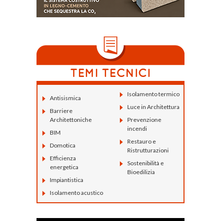
Isolamento termico
Antisismica
Luce in Architettura
Barriere
Architettoniche
Prevenzione
incendi
BIM
Restauro e
Domotica
Ristrutturazioni
Efficienza
Sostenibilità e
energetica
Bioedilizia
Impiantistica
Isolamento acustico