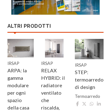
ALTRI PRODOTTI
IRSAP
IRSAP
IRSAP
ARPA: la
RELAX
STEP:
gamma
HYBRID: il
termoarredo
modulare
radiatore
di design
per ogni
ventilato
Termoarredo
spazio
che
della casa
riscalda,