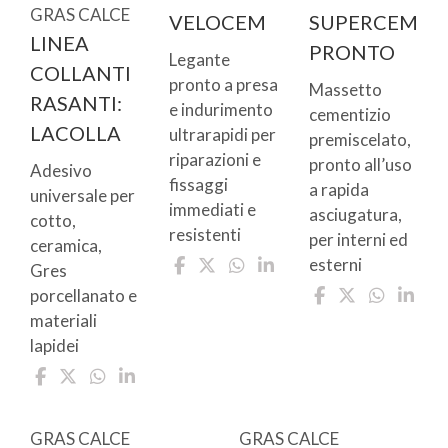
GRAS CALCE
VELOCEM
SUPERCEM
LINEA
PRONTO
Legante
COLLANTI
pronto a presa
Massetto
RASANTI:
e indurimento
cementizio
LACOLLA
ultrarapidi per
premiscelato,
riparazioni e
pronto all’uso
Adesivo
fissaggi
a rapida
universale per
immediati e
asciugatura,
cotto,
resistenti
per interni ed
ceramica,
esterni
Gres
porcellanato e
materiali
lapidei
GRAS CALCE
GRAS CALCE