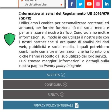
Architettoniche
Prevenzione
incendi
BIM
Informativa ai sensi del Regolamento UE 2016/679
Restauro e
Domotica
(GDPR)
Ristrutturazioni
Utilizziamo i cookies per personalizzare contenuti ed
Efficienza
Sostenibilità e
annunci, per fornire funzionalità dei social media e
energetica
Bioedilizia
per analizzare il nostro traffico. Condividiamo inoltre
Impiantistica
informazioni sul modo in cui utilizza il nostro sito con
i nostri partner che si occupano di analisi dei dati
Isolamento acustico
web, pubblicità e social media, i quali potrebbero
combinarle con altre informazioni che ha fornito loro
o che hanno raccolto dal suo utilizzo dei loro servizi.
Puoi trovare maggiori informazioni e dettagli sulla
nostra pagina
Privacy policy integrale.
ACCETTA
CONFIGURA
RIFIUTA
PRIVACY POLICY INTEGRALE