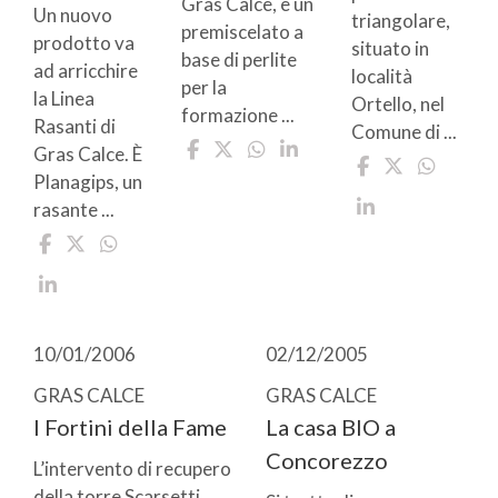
Gras Calce, è un
Un nuovo
triangolare,
premiscelato a
prodotto va
situato in
base di perlite
ad arricchire
località
per la
la Linea
Ortello, nel
formazione ...
Rasanti di
Comune di ...
Gras Calce. È
Planagips, un
rasante ...
10/01/2006
02/12/2005
GRAS CALCE
GRAS CALCE
I Fortini della Fame
La casa BIO a
Concorezzo
L’intervento di recupero
della torre Scarsetti,