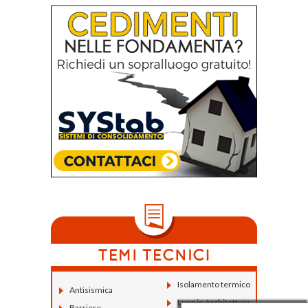
Isolamento termico
Antisismica
Luce in Architettura
Barriere