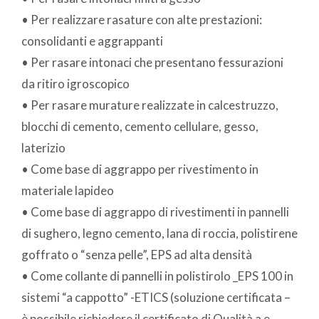
• Per realizzare rasature con alte prestazioni:
consolidanti e aggrappanti
• Per rasare intonaci che presentano fessurazioni
da ritiro igroscopico
• Per rasare murature realizzate in calcestruzzo,
blocchi di cemento, cemento cellulare, gesso,
laterizio
• Come base di aggrappo per rivestimento in
materiale lapideo
• Come base di aggrappo di rivestimenti in pannelli
di sughero, legno cemento, lana di roccia, polistirene
goffrato o “senza pelle”, EPS ad alta densità
• Come collante di pannelli in polistirolo _EPS 100 in
sistemi “a cappotto” -ETICS (soluzione certificata –
è possibile richiedere il certificato di Qualità a e-