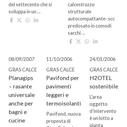
del settecento che si
calcestruzzo
sviluppa in un ...
strutturale
autocompattante- scc
predosato in comodi
sacchi ...
08/09/2007
11/10/2006
24/01/2006
GRAS CALCE
GRAS CALCE
GRAS CALCE
Planagips
Pavifond per
H2OTEL
– rasante
pavimenti
sostenibile
universale
leggeri e
L’area
anche per
termoisolanti
oggetto
d’intervento
bagni e
Pavifond, nuova
è un lotto a
cucine
proposta di
pianta