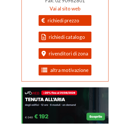
Fax: 02 90962801
Vai al sito web
richiedi prezzo
richiedi catalogo
rivenditori di zona
altra motivazione