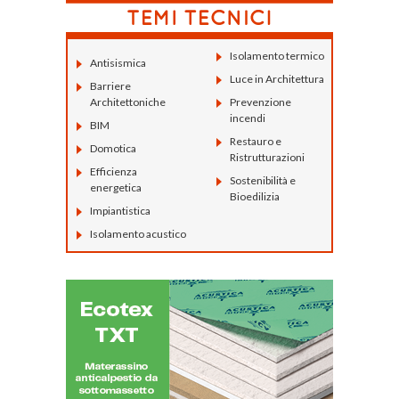
Isolamento termico
Antisismica
Luce in Architettura
Barriere
Architettoniche
Prevenzione
incendi
BIM
Restauro e
Domotica
Ristrutturazioni
Efficienza
Sostenibilità e
energetica
Bioedilizia
Impiantistica
Isolamento acustico