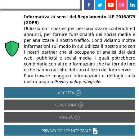
Informativa ai sensi del Regolamento UE 2016/679
(GDPR)
Utilizziamo i cookies per personalizzare contenuti ed
annunci, per fornire funzionalità dei social media e
per analizzare il nostro traffico. Condividiamo inoltre
Chi siamo
Autori
Per la tua pubblicità
Iscriviti alla
informazioni sul modo in cui utilizza il nostro sito con
newsletter
i nostri partner che si occupano di analisi dei dati
web, pubblicità e social media, i quali potrebbero
combinarle con altre informazioni che ha fornito loro
o che hanno raccolto dal suo utilizzo dei loro servizi.
Puoi trovare maggiori informazioni e dettagli sulla
nostra pagina
Privacy policy integrale.
Infobuild è testata registrata presso il Tribunale di Milano al n° 63
dell’8/3/2013 - ISSN 2282-2267
ACCETTA
© 2000-2026 Infoweb srl - P.IVA 13155920153 - Tutti i diritti
CONFIGURA
riservati |
Privacy
RIFIUTA
PRIVACY POLICY INTEGRALE