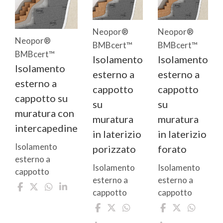
Neopor®
Neopor®
Neopor®
BMBcert™
BMBcert™
BMBcert™
Isolamento
Isolamento
Isolamento
esterno a
esterno a
esterno a
cappotto
cappotto
cappotto su
su
su
muratura con
muratura
muratura
intercapedine
in laterizio
in laterizio
Isolamento
porizzato
forato
esterno a
Isolamento
Isolamento
cappotto
esterno a
esterno a
cappotto
cappotto