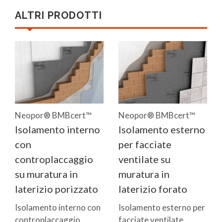
ALTRI PRODOTTI
Neopor® BMBcert™
Neopor® BMBcert™
Isolamento interno
Isolamento esterno
con
per facciate
controplaccaggio
ventilate su
su muratura in
muratura in
laterizio porizzato
laterizio forato
Isolamento interno con
Isolamento esterno per
controplaccaggio
facciate ventilate