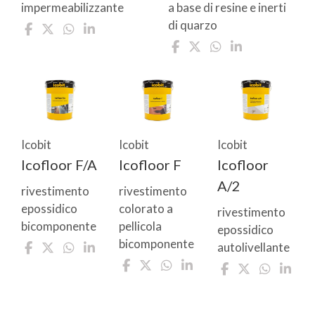
impermeabilizzante
a base di resine e inerti
di quarzo
Icobit
Icobit
Icobit
Icofloor F/A
Icofloor F
Icofloor
A/2
rivestimento
rivestimento
epossidico
colorato a
rivestimento
bicomponente
pellicola
epossidico
bicomponente
autolivellante