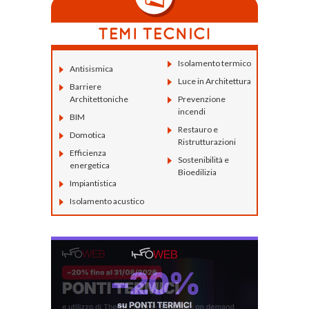
Isolamento termico
Antisismica
Luce in Architettura
Barriere
Architettoniche
Prevenzione
incendi
BIM
Restauro e
Domotica
Ristrutturazioni
Efficienza
Sostenibilità e
energetica
Bioedilizia
Impiantistica
Isolamento acustico