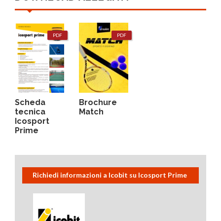
PDF
PDF
Scheda
Brochure
tecnica
Match
Icosport
Prime
Richiedi informazioni a Icobit su Icosport Prime