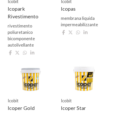
Icobit
Icobit
Icopark
Icopas
Rivestimento
membrana liquida
impermeabilizzante
rivestimento
poliuretanico
bicomponente
autolivellante
Icobit
Icobit
Icoper Gold
Icoper Star