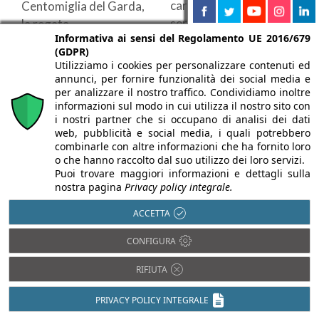
caratterizzato da una
Centomiglia del Garda,
serie di seminari nei ...
la regata ...
Informativa ai sensi del Regolamento UE 2016/679
(GDPR)
Utilizziamo i cookies per personalizzare contenuti ed
annunci, per fornire funzionalità dei social media e
per analizzare il nostro traffico. Condividiamo inoltre
La linea prodotti è inerente alle
informazioni sul modo in cui utilizza il nostro sito con
seguenti categorie
i nostri partner che si occupano di analisi dei dati
web, pubblicità e social media, i quali potrebbero
combinarle con altre informazioni che ha fornito loro
o che hanno raccolto dal suo utilizzo dei loro servizi.
Impianti di climatizzazione
Puoi trovare maggiori informazioni e dettagli sulla
nostra pagina
Privacy policy integrale.
Pompe di calore
ACCETTA
Impianti idro-termici
CONFIGURA
RIFIUTA
AZIENDA PRODUTTRICE
PRIVACY POLICY INTEGRALE