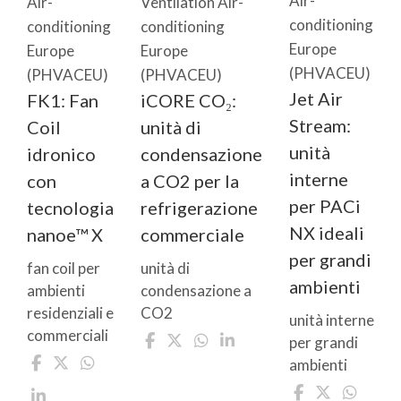
Air-
Air-
Ventilation Air-
conditioning
conditioning
conditioning
Europe
Europe
Europe
(PHVACEU)
(PHVACEU)
(PHVACEU)
Jet Air
FK1: Fan
iCORE CO₂:
Stream:
Coil
unità di
unità
idronico
condensazione
interne
con
a CO2 per la
per PACi
tecnologia
refrigerazione
NX ideali
nanoe™ X
commerciale
per grandi
fan coil per
unità di
ambienti
ambienti
condensazione a
residenziali e
CO2
unità interne
commerciali
per grandi
ambienti