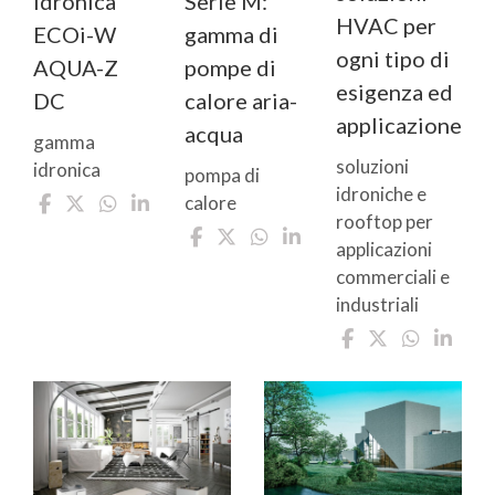
idronica
Serie M:
HVAC per
ECOi-W
gamma di
ogni tipo di
AQUA-Z
pompe di
esigenza ed
DC
calore aria-
applicazione
acqua
gamma
soluzioni
idronica
pompa di
idroniche e
calore
rooftop per
applicazioni
commerciali e
industriali