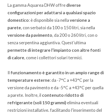
La gamma Aquarea DHW offre
diverse
configurazioni per adattarsi a qualsiasi spazio
domestico
: è disponibile sia nella
versione a
parete
, con serbatoi da 100 o 150 litri, sia nella
versione da pavimento
, da 200 o 260 litri, con o
senza serpentina aggiuntiva. Quest’ultima
permette di integrare l’impianto con altre fonti
di calore
, come i collettori solari termici.
Il
funzionamento è garantito in un ampio range di
temperature esterne
: da -7°C a +43°C per la
versione da pavimento e da -5°C a +43°C per quella
a parete. Inoltre, il
contenuto ridotto di
refrigerante (soli 150 grammi)
elimina eventuali
restrizioni installative, facilitando l’inserimento del