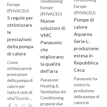
conditioning
Europe
Europe
Europe
(PHVACEU)
(PHVACEU)
(PHVACEU)
5 regole per
Pompe di
Nuove
ottimizzare
calore
soluzioni di
le
Aquarea
VMC
prestazioni
Serie L:
Panasonic
della pompa
produzione
che
di calore
estesa in
migliorano
Repubblica
Come
la qualità
ottimizzare le
Ceca
dell'aria
prestazioni
Panasonic ha
Panasonic
della pompa di
esteso la
Heating &
calore per
produzione
Ventilation Air
tutto il ciclo di
delle pompe di
Conditioning
vita? Ecco le ...
calore in
propone due