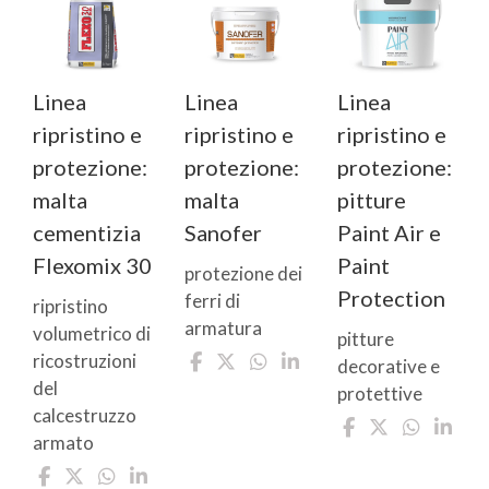
Linea
Linea
Linea
ripristino e
ripristino e
ripristino e
protezione:
protezione:
protezione:
malta
malta
pitture
cementizia
Sanofer
Paint Air e
Flexomix 30
Paint
protezione dei
Protection
ferri di
ripristino
armatura
volumetrico di
pitture
ricostruzioni
decorative e
del
protettive
calcestruzzo
armato