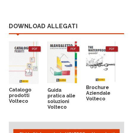
DOWNLOAD ALLEGATI
PDF
PDF
PDF
Brochure
Catalogo
Guida
Aziendale
prodotti
pratica alle
Volteco
Volteco
soluzioni
Volteco