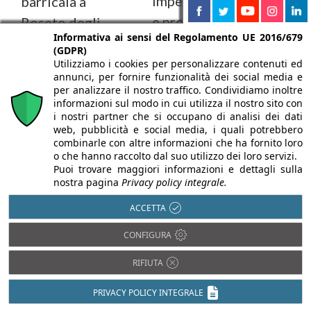
impermeabilizzazione
barricaia a
e protezione dal
Roseto degli
Informativa ai sensi del Regolamento UE 2016/679
radon
Abruzzi
(GDPR)
Utilizziamo i cookies per personalizzare contenuti ed
A cura di:
Laura Murgia
A cura di:
Laura
annunci, per fornire funzionalità dei social media e
Murgia
per analizzare il nostro traffico. Condividiamo inoltre
A Milano, un intervento di
informazioni sul modo in cui utilizza il nostro sito con
riqualificazione urbana ha
A Roseto degli
i nostri partner che si occupano di analisi dei dati
richiesto l’adozione di
Abruzzi è stata
web, pubblicità e social media, i quali potrebbero
soluzioni avanzate in
combinarle con altre informazioni che ha fornito loro
realizzata una
o che hanno raccolto dal suo utilizzo dei loro servizi.
ambito
barricaia per una
Puoi trovare maggiori informazioni e dettagli sulla
impermeabilizzazione ...
storica azienda
nostra pagina
Privacy policy integrale.
vitivinicola. Il
ACCETTA
progetto ...
CONFIGURA
RIFIUTA
PRIVACY POLICY INTEGRALE