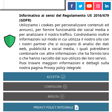
Informativa ai sensi del Regolamento UE 2016/679
(GDPR)
Utilizziamo i cookies per personalizzare contenuti ed
annunci, per fornire funzionalità dei social media e
per analizzare il nostro traffico. Condividiamo inoltre
informazioni sul modo in cui utilizza il nostro sito con
i nostri partner che si occupano di analisi dei dati
web, pubblicità e social media, i quali potrebbero
Chi siamo
Autori
Per la tua pubblicità
Iscriviti alla
combinarle con altre informazioni che ha fornito loro
newsletter
o che hanno raccolto dal suo utilizzo dei loro servizi.
Puoi trovare maggiori informazioni e dettagli sulla
nostra pagina
Privacy policy integrale.
ACCETTA
Infobuild è testata registrata presso il Tribunale di Milano al n° 63
CONFIGURA
dell’8/3/2013 - ISSN 2282-2267
© 2000-2026 Infoweb srl - P.IVA 13155920153 - Tutti i diritti
RIFIUTA
riservati |
Privacy
PRIVACY POLICY INTEGRALE