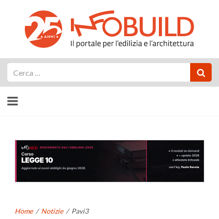
Cerca
Home
/
Notizie
/
Pavi3