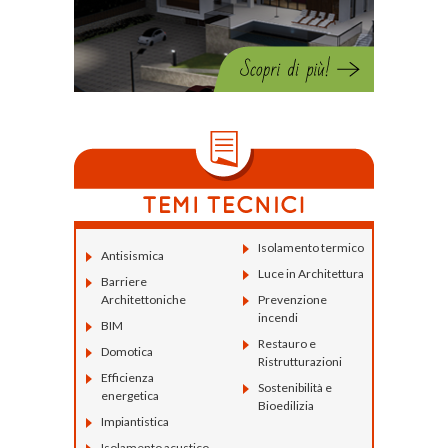
Isolamento termico
Antisismica
Luce in Architettura
Barriere
Architettoniche
Prevenzione
incendi
BIM
Restauro e
Domotica
Ristrutturazioni
Efficienza
Sostenibilità e
energetica
Bioedilizia
Impiantistica
Isolamento acustico