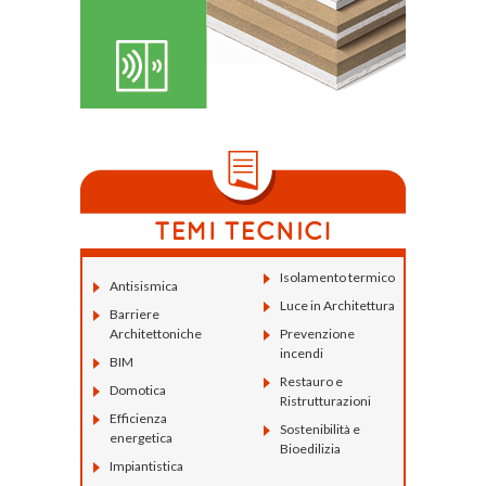
Isolamento termico
Antisismica
Luce in Architettura
Barriere
Architettoniche
Prevenzione
incendi
BIM
Restauro e
Domotica
Ristrutturazioni
Efficienza
Sostenibilità e
energetica
Bioedilizia
Impiantistica