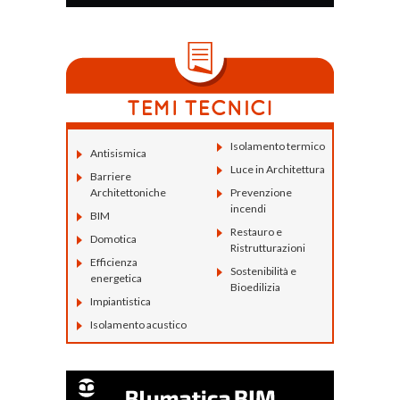
Isolamento termico
Antisismica
Luce in Architettura
Barriere
Architettoniche
Prevenzione
incendi
BIM
Restauro e
Domotica
Ristrutturazioni
Efficienza
Sostenibilità e
energetica
Bioedilizia
Impiantistica
Isolamento acustico