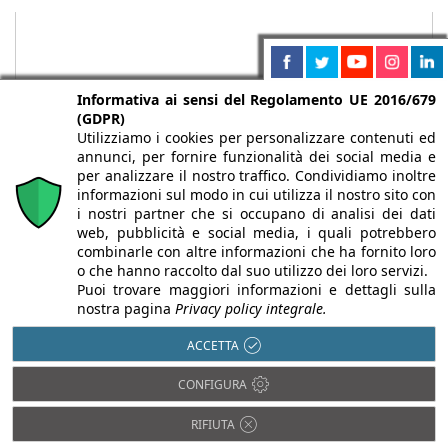
Informativa ai sensi del Regolamento UE 2016/679
(GDPR)
Utilizziamo i cookies per personalizzare contenuti ed
annunci, per fornire funzionalità dei social media e
per analizzare il nostro traffico. Condividiamo inoltre
informazioni sul modo in cui utilizza il nostro sito con
i nostri partner che si occupano di analisi dei dati
web, pubblicità e social media, i quali potrebbero
Chi siamo
Autori
Per la tua pubblicità
Iscriviti alla
combinarle con altre informazioni che ha fornito loro
newsletter
o che hanno raccolto dal suo utilizzo dei loro servizi.
Puoi trovare maggiori informazioni e dettagli sulla
nostra pagina
Privacy policy integrale.
ACCETTA
Infobuild è testata registrata presso il Tribunale di Milano al n° 63
CONFIGURA
dell’8/3/2013 - ISSN 2282-2267
© 2000-2026 Infoweb srl - P.IVA 13155920153 - Tutti i diritti
RIFIUTA