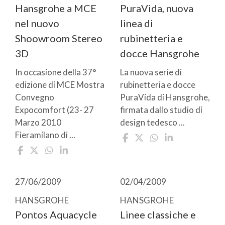
Hansgrohe a MCE
PuraVida, nuova
nel nuovo
linea di
Shoowroom Stereo
rubinetteria e
3D
docce Hansgrohe
In occasione della 37°
La nuova serie di
edizione di MCE Mostra
rubinetteria e docce
Convegno
PuraVida di Hansgrohe,
Expocomfort (23- 27
firmata dallo studio di
Marzo 2010
design tedesco ...
Fieramilano di ...
27/06/2009
02/04/2009
HANSGROHE
HANSGROHE
Pontos Aquacycle
Linee classiche e