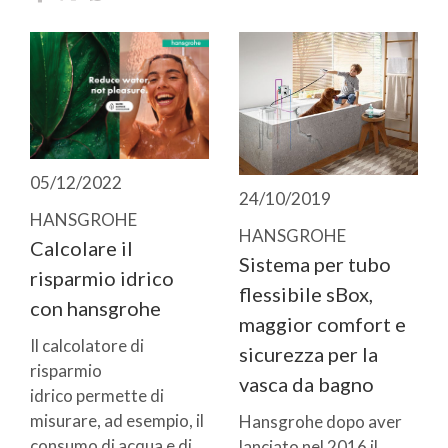
05/12/2022
24/10/2019
HANSGROHE
HANSGROHE
Calcolare il
Sistema per tubo
risparmio idrico
flessibile sBox,
con hansgrohe
maggior comfort e
Il calcolatore di
sicurezza per la
risparmio
vasca da bagno
idrico permette di
misurare, ad esempio, il
Hansgrohe dopo aver
consumo di acqua e di
lanciato nel 2016 il