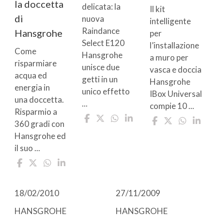
la doccetta
delicata: la
Il kit
di
nuova
intelligente
Raindance
Hansgrohe
per
Select E120
l’installazione
Come
Hansgrohe
a muro per
risparmiare
unisce due
vasca e doccia
acqua ed
getti in un
Hansgrohe
energia in
unico effetto
IBox Universal
una doccetta.
...
compie 10 ...
Risparmio a
360 gradi con
Hansgrohe ed
il suo ...
18/02/2010
27/11/2009
HANSGROHE
HANSGROHE