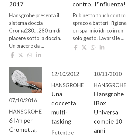
2017
contro...l'influenza!
Hansgrohe presenta il
Rubinetto touch contro
sistema doccia
spreco e batteri: l’igiene
Croma280… 280 cm di
e risparmio idrico in un
piacere sotto la doccia.
solo gesto. Lavarsi le ...
Un piacere da ...
12/10/2012
10/11/2010
HANSGROHE
HANSGROHE
Una
Hansgrohe
07/10/2016
doccetta...
IBox
multi-
Universal
HANSGROHE
6 l/m per
tasking
compie 10
Crometta,
anni
Potente e