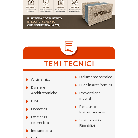
Isolamento termico
Antisismica
Luce in Architettura
Barriere
Architettoniche
Prevenzione
incendi
BIM
Restauro e
Domotica
Ristrutturazioni
Efficienza
Sostenibilità e
energetica
Bioedilizia
Impiantistica