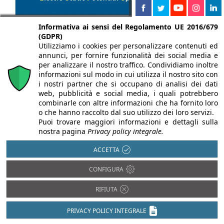
Informativa ai sensi del Regolamento UE 2016/679
(GDPR)
Utilizziamo i cookies per personalizzare contenuti ed
annunci, per fornire funzionalità dei social media e
per analizzare il nostro traffico. Condividiamo inoltre
informazioni sul modo in cui utilizza il nostro sito con
i nostri partner che si occupano di analisi dei dati
web, pubblicità e social media, i quali potrebbero
combinarle con altre informazioni che ha fornito loro
o che hanno raccolto dal suo utilizzo dei loro servizi.
Puoi trovare maggiori informazioni e dettagli sulla
nostra pagina
Privacy policy integrale.
Chi siamo
Autori
Per la tua pubblicità
Iscriviti alla
ACCETTA
newsletter
CONFIGURA
RIFIUTA
Infobuild è testata registrata presso il Tribunale di Milano al n° 63
PRIVACY POLICY INTEGRALE
dell’8/3/2013 - ISSN 2282-2267