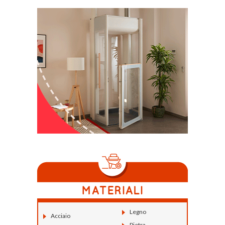
Legno
Acciaio
Pietra