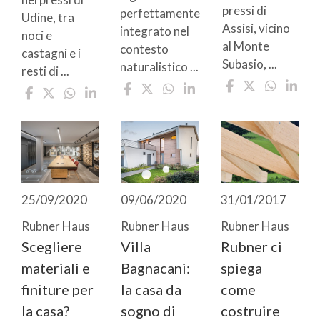
pressi di
perfettamente
Udine, tra
Assisi, vicino
integrato nel
noci e
al Monte
contesto
castagni e i
Subasio, ...
naturalistico ...
resti di ...
25/09/2020
09/06/2020
31/01/2017
Rubner Haus
Rubner Haus
Rubner Haus
Scegliere
Villa
Rubner ci
materiali e
Bagnacani:
spiega
finiture per
la casa da
come
la casa?
sogno di
costruire