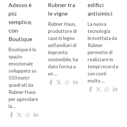
Adesso è
Rubner tra
edifici
più
le vigne
antisimici
semplice,
Rubner Haus,
La nuova
con
produttore di
tecnologia
case in legno
brevettata da
Boutique
unifamiliari di
Rubner
Boutique è lo
impronta
permette di
spazio
sostenibile, ha
realizzare in
emozionale
dato forma a
tempi record e
sviluppato su
un ...
con costi
550 metri
molto ...
quadrati da
Rubner Haus
per agevolare
la ...