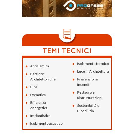
Isolamento termico
Antisismica
Luce in Architettura
Barriere
Architettoniche
Prevenzione
incendi
BIM
Restauro e
Domotica
Ristrutturazioni
Efficienza
Sostenibilità e
energetica
Bioedilizia
Impiantistica
Isolamento acustico