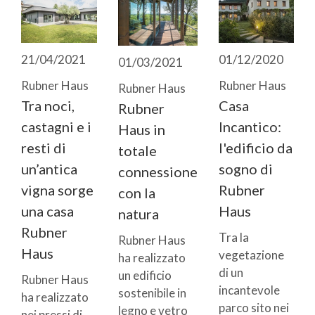
21/04/2021
01/12/2020
01/03/2021
Rubner Haus
Rubner Haus
Rubner Haus
Tra noci,
Casa
Rubner
castagni e i
Incantico:
Haus in
resti di
l'edificio da
totale
un’antica
sogno di
connessione
vigna sorge
Rubner
con la
una casa
Haus
natura
Rubner
Tra la
Rubner Haus
Haus
vegetazione
ha realizzato
di un
un edificio
Rubner Haus
incantevole
sostenibile in
ha realizzato
parco sito nei
legno e vetro
nei pressi di