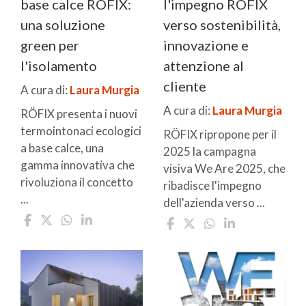
base calce RÖFIX:
l'impegno RÖFIX
una soluzione
verso sostenibilità,
green per
innovazione e
l'isolamento
attenzione al
cliente
A cura di:
Laura Murgia
A cura di:
Laura Murgia
RÖFIX presenta i nuovi
termointonaci ecologici
RÖFIX ripropone per il
a base calce, una
2025 la campagna
gamma innovativa che
visiva We Are 2025, che
rivoluziona il concetto
ribadisce l'impegno
...
dell'azienda verso ...