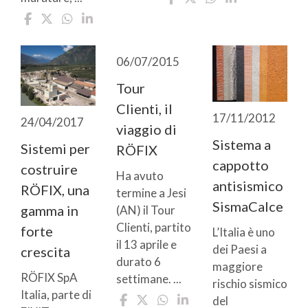
06/07/2015
Tour
Clienti, il
17/11/2012
24/04/2017
viaggio di
Sistema a
Sistemi per
RÖFIX
cappotto
costruire
Ha avuto
antisismico
RÖFIX, una
termine a Jesi
SismaCalce
gamma in
(AN) il Tour
Clienti, partito
forte
L’Italia è uno
il 13 aprile e
dei Paesi a
crescita
durato 6
maggiore
RÖFIX SpA
settimane. ...
rischio sismico
Italia, parte di
del