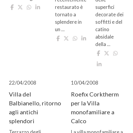
restaurato è
superfici
tornato a
decorate dei
splendere in
soffitti e del
un ...
catino
absidale
della ...
22/04/2008
10/04/2008
Villa del
Roefix Corktherm
Balbianello, ritorno
per la Villa
agli antichi
monofamiliare a
splendori
Calco
Terrazzo degli
La villa monofamiliare a