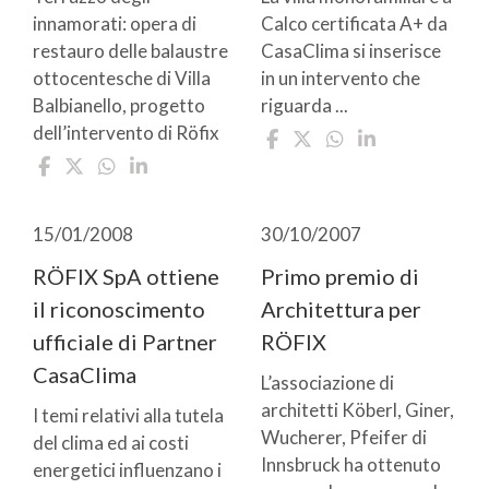
innamorati: opera di
Calco certificata A+ da
restauro delle balaustre
CasaClima si inserisce
ottocentesche di Villa
in un intervento che
Balbianello, progetto
riguarda ...
dell’intervento di Röfix
15/01/2008
30/10/2007
RÖFIX SpA ottiene
Primo premio di
il riconoscimento
Architettura per
ufficiale di Partner
RÖFIX
CasaClima
L’associazione di
architetti Köberl, Giner,
I temi relativi alla tutela
Wucherer, Pfeifer di
del clima ed ai costi
Innsbruck ha ottenuto
energetici influenzano i