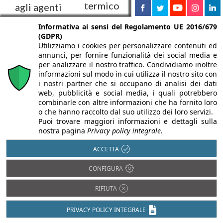
termico
agli agenti
Massetti e
esterni
sistemi per
pannelli e
Informativa ai sensi del Regolamento UE 2016/679
pavimenti
(GDPR)
accessori per
intonaci di
Utilizziamo i cookies per personalizzare contenuti ed
l'isolamento
fondo per
annunci, per fornire funzionalità dei social media e
termico
per analizzare il nostro traffico. Condividiamo inoltre
interni ed
informazioni sul modo in cui utilizza il nostro sito con
esterni
i nostri partner che si occupano di analisi dei dati
web, pubblicità e social media, i quali potrebbero
combinarle con altre informazioni che ha fornito loro
o che hanno raccolto dal suo utilizzo dei loro servizi.
Puoi trovare maggiori informazioni e dettagli sulla
nostra pagina
Privacy policy integrale.
ACCETTA
CONFIGURA
RIFIUTA
Pitture per
Sistemi di posa per
l'edilizia in un vasto
piastrelle e pietre
PRIVACY POLICY INTEGRALE