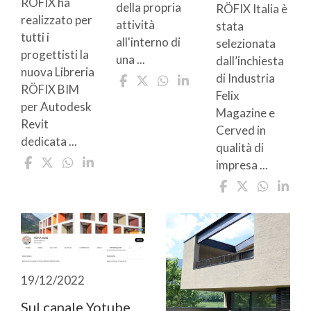
RÖFIX ha
della propria
RÖFIX Italia è
realizzato per
attività
stata
tutti i
all'interno di
selezionata
progettisti la
una ...
dall’inchiesta
nuova Libreria
di Industria
RÖFIX BIM
Felix
per Autodesk
Magazine e
Revit
Cerved in
dedicata ...
qualità di
impresa ...
19/12/2022
Sul canale Yotube