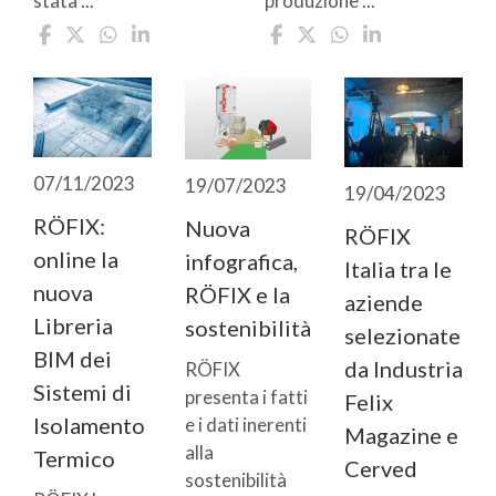
stata ...
produzione ...
07/11/2023
19/07/2023
19/04/2023
RÖFIX:
Nuova
RÖFIX
online la
infografica,
Italia tra le
nuova
RÖFIX e la
aziende
Libreria
sostenibilità
selezionate
BIM dei
da Industria
RÖFIX
Sistemi di
presenta i fatti
Felix
Isolamento
e i dati inerenti
Magazine e
alla
Termico
Cerved
sostenibilità