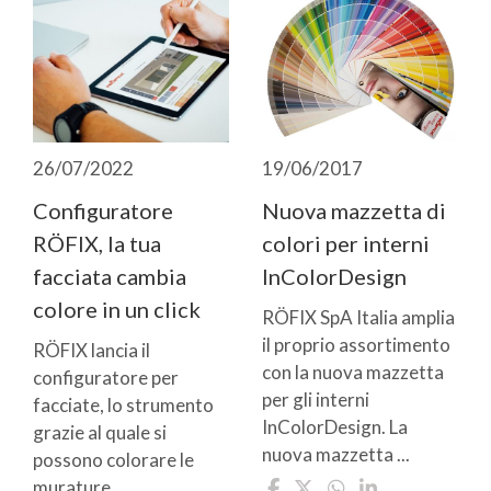
26/07/2022
19/06/2017
Configuratore
Nuova mazzetta di
RÖFIX, la tua
colori per interni
facciata cambia
InColorDesign
colore in un click
RÖFIX SpA Italia amplia
il proprio assortimento
RÖFIX lancia il
con la nuova mazzetta
configuratore per
per gli interni
facciate, lo strumento
InColorDesign. La
grazie al quale si
nuova mazzetta ...
possono colorare le
murature, ...