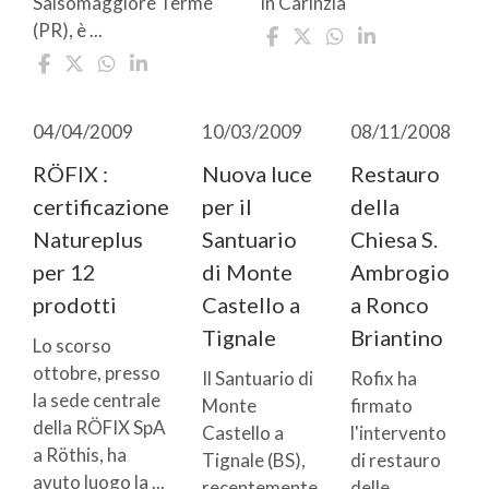
Salsomaggiore Terme
in Carinzia
(PR), è ...
04/04/2009
10/03/2009
08/11/2008
RÖFIX :
Nuova luce
Restauro
certificazione
per il
della
Natureplus
Santuario
Chiesa S.
per 12
di Monte
Ambrogio
prodotti
Castello a
a Ronco
Tignale
Briantino
Lo scorso
ottobre, presso
Il Santuario di
Rofix ha
la sede centrale
Monte
firmato
della RÖFIX SpA
Castello a
l'intervento
a Röthis, ha
Tignale (BS),
di restauro
avuto luogo la ...
recentemente
delle