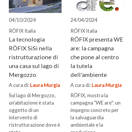
04/10/2024
24/04/2024
RÖFIX Italia
RÖFIX Italia
La tecnologia
RÖFIX presenta WE
RÖFIX SiSi nella
are: la campagna
ristrutturazione di
che pone al centro
una casa sul lago di
la tutela
Mergozzo
dell'ambiente
A cura di:
Laura Murgia
A cura di:
Laura Murgia
Sul lago di Mergozzo,
RÖFIX, mostra la
un'abitazione è stata
campagna "WE are": un
oggetto di un
impegno concreto per
intervento di
la salvaguardia
ristrutturazione dove è
ambientale e la