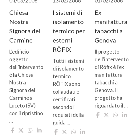
04/03/2006
13/02/2006
01/02/2006
Chiesa
I sistemi di
Ex
Nostra
isolamento
manifattura
Signora del
termico per
tabacchi a
Carmine
esterni
Genova
RÖFIX
L’edificio
Il progetto
oggetto
dell’intervento
Tutti i sistemi
dell’intervento
di Röfix è l’ex
di isolamento
è la Chiesa
manifattura
termico
Nostra
tabacchi a
RÖFIX sono
Signora del
Genova. Il
collaudati e
Carmine a
progetto ha
certificati
Luceto (SV)
riguardato il ...
secondo i
con il ripristino
requisiti della
...
guida ...