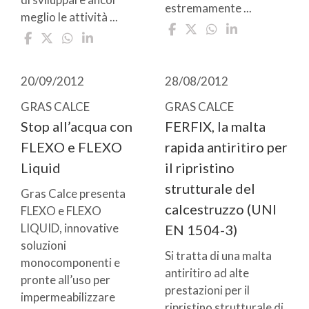
estremamente ...
meglio le attività ...
20/09/2012
28/08/2012
GRAS CALCE
GRAS CALCE
Stop all’acqua con
FERFIX, la malta
FLEXO e FLEXO
rapida antiritiro per
Liquid
il ripristino
strutturale del
Gras Calce presenta
calcestruzzo (UNI
FLEXO e FLEXO
LIQUID, innovative
EN 1504-3)
soluzioni
Si tratta di una malta
monocomponenti e
antiritiro ad alte
pronte all’uso per
prestazioni per il
impermeabilizzare
ripristino strutturale di