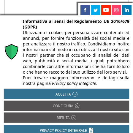
Informativa ai sensi del Regolamento UE 2016/679
(GDPR)
Utilizziamo i cookies per personalizzare contenuti ed
annunci, per fornire funzionalità dei social media e
per analizzare il nostro traffico. Condividiamo inoltre
informazioni sul modo in cui utilizza il nostro sito con
i nostri partner che si occupano di analisi dei dati
web, pubblicità e social media, i quali potrebbero
Chi siamo
Autori
Per la tua pubblicità
Iscriviti alla
combinarle con altre informazioni che ha fornito loro
newsletter
o che hanno raccolto dal suo utilizzo dei loro servizi.
Puoi trovare maggiori informazioni e dettagli sulla
nostra pagina
Privacy policy integrale.
ACCETTA
Infobuild è testata registrata presso il Tribunale di Milano al n° 63
CONFIGURA
dell’8/3/2013 - ISSN 2282-2267
© 2000-2026 Infoweb srl - P.IVA 13155920153 - Tutti i diritti
RIFIUTA
riservati |
Privacy
PRIVACY POLICY INTEGRALE