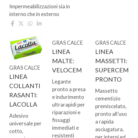
Impermeabilizzazioni sia in
interno che in esterno
GRAS CALCE
GRAS CALCE
LINEA
LINEA
MALTE:
MASSETTI:
GRAS CALCE
VELOCEM
SUPERCEM
LINEA
PRONTO
Legante
COLLANTI
pronto a presa
Massetto
RASANTI:
e indurimento
cementizio
LACOLLA
ultrarapidi per
premiscelato,
riparazioni e
pronto all’uso
Adesivo
fissaggi
a rapida
universale per
immediati e
asciugatura,
cotto,
resistenti
per interni ed