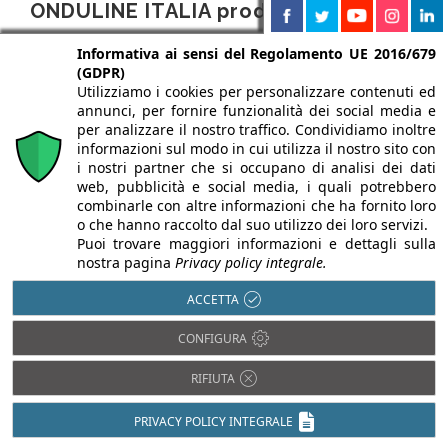
ONDULINE ITALIA produce nelle
seguenti categorie
Informativa ai sensi del Regolamento UE 2016/679
(GDPR)
Utilizziamo i cookies per personalizzare contenuti ed
annunci, per fornire funzionalità dei social media e
Cantiere
per analizzare il nostro traffico. Condividiamo inoltre
DPI e linee vita
informazioni sul modo in cui utilizza il nostro sito con
i nostri partner che si occupano di analisi dei dati
web, pubblicità e social media, i quali potrebbero
Coperture
combinarle con altre informazioni che ha fornito loro
Coperture a grandi elementi
o che hanno raccolto dal suo utilizzo dei loro servizi.
Puoi trovare maggiori informazioni e dettagli sulla
Lastre a base di fibre organiche
nostra pagina
Privacy policy integrale.
Lastre in materiale plastico
ACCETTA
Impermeabilizzanti
CONFIGURA
Guaine e membrane sottocoppo e
RIFIUTA
sottotegola
PRIVACY POLICY INTEGRALE