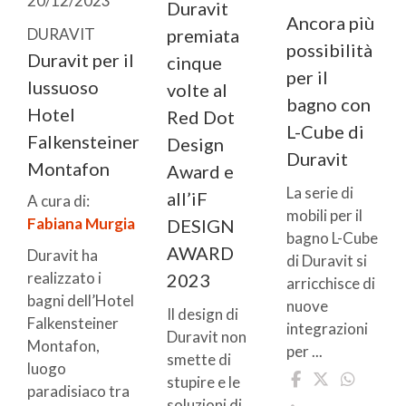
20/12/2023
Duravit
Ancora più
DURAVIT
premiata
possibilità
Duravit per il
cinque
per il
lussuoso
volte al
bagno con
Hotel
Red Dot
L-Cube di
Falkensteiner
Design
Duravit
Montafon
Award e
La serie di
all’iF
A cura di:
mobili per il
Fabiana Murgia
DESIGN
bagno L-Cube
AWARD
Duravit ha
di Duravit si
realizzato i
2023
arricchisce di
bagni dell’Hotel
nuove
Il design di
Falkensteiner
integrazioni
Duravit non
Montafon,
per ...
smette di
luogo
stupire e le
paradisiaco tra
soluzioni di