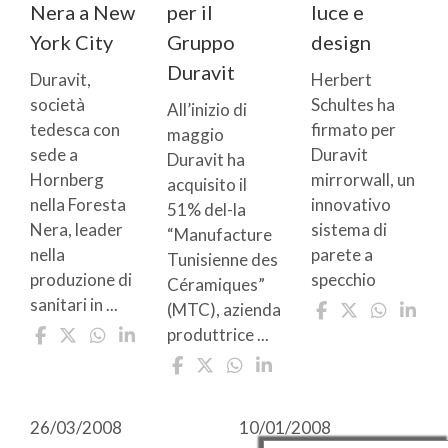
Nera a New
per il
luce e
York City
Gruppo
design
Duravit
Duravit,
Herbert
società
Schultes ha
All’inizio di
tedesca con
firmato per
maggio
sede a
Duravit
Duravit ha
Hornberg
mirrorwall, un
acquisito il
nella Foresta
innovativo
51% del-la
Nera, leader
sistema di
“Manufacture
nella
parete a
Tunisienne des
produzione di
specchio
Céramiques”
sanitari in ...
(MTC), azienda
produttrice ...
26/03/2008
10/01/2008