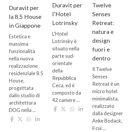
Duravit per
Twelve
Duravit per
l’Hotel
Senses
la 8.5 House
Lotrinsky
Retreat:
in Giappone
natura e
L’Hotel
Estetica e
design
Lotrinsky è
massima
situato nella
fuori e
funzionalità
parte sud-
dentro
nella nuova
orientale
realizzazione
Il Twelve
della
residenziale 8.5
Senses
Repubblica
House,
Retreat è un
Ceca, ed è
progettata
micro hotel
composto da
dallo studio di
minimalista,
42 camere ...
architettura
realizzato
DOG nella ...
dalla designer
Anke Bodack,
il cui ...