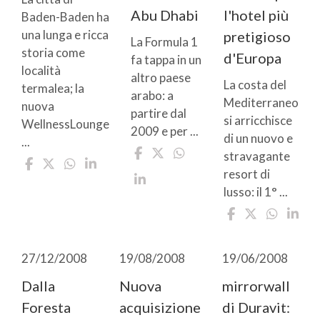
Abu Dhabi
l'hotel più
Baden-Baden ha
una lunga e ricca
pretigioso
La Formula 1
storia come
d'Europa
fa tappa in un
località
altro paese
La costa del
termalea; la
arabo: a
Mediterraneo
nuova
partire dal
si arricchisce
WellnessLounge
2009 e per ...
di un nuovo e
...
stravagante
resort di
lusso: il 1° ...
27/12/2008
19/08/2008
19/06/2008
Dalla
Nuova
mirrorwall
Foresta
acquisizione
di Duravit: