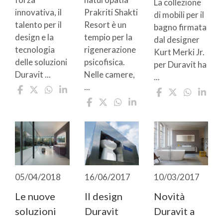
La collezione
innovativa, il
Prakriti Shakti
di mobili per il
talento per il
Resort è un
bagno firmata
design e la
tempio per la
dal designer
tecnologia
rigenerazione
Kurt Merki Jr.
delle soluzioni
psicofisica.
per Duravit ha
Duravit ...
Nelle camere,
...
...
16/06/2017
10/03/2017
05/04/2018
Il design
Novità
Le nuove
Duravit
Duravit a
soluzioni