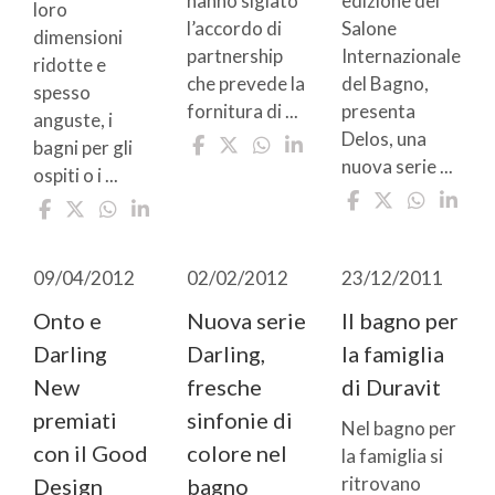
hanno siglato
edizione del
loro
l’accordo di
Salone
dimensioni
partnership
Internazionale
ridotte e
che prevede la
del Bagno,
spesso
fornitura di ...
presenta
anguste, i
Delos, una
bagni per gli
nuova serie ...
ospiti o i ...
09/04/2012
02/02/2012
23/12/2011
Onto e
Nuova serie
Il bagno per
Darling
Darling,
la famiglia
New
fresche
di Duravit
premiati
sinfonie di
Nel bagno per
con il Good
colore nel
la famiglia si
ritrovano
Design
bagno