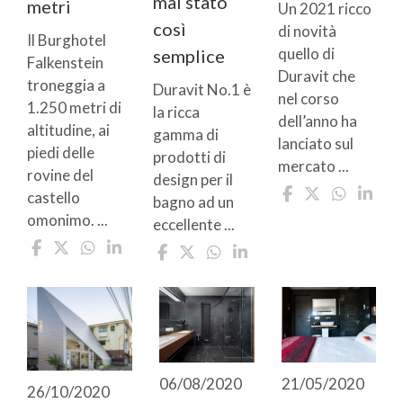
mai stato
metri
Un 2021 ricco
così
di novità
Il Burghotel
quello di
semplice
Falkenstein
Duravit che
troneggia a
Duravit No.1 è
nel corso
1.250 metri di
la ricca
dell’anno ha
altitudine, ai
gamma di
lanciato sul
piedi delle
prodotti di
mercato ...
rovine del
design per il
castello
bagno ad un
omonimo. ...
eccellente ...
06/08/2020
21/05/2020
26/10/2020