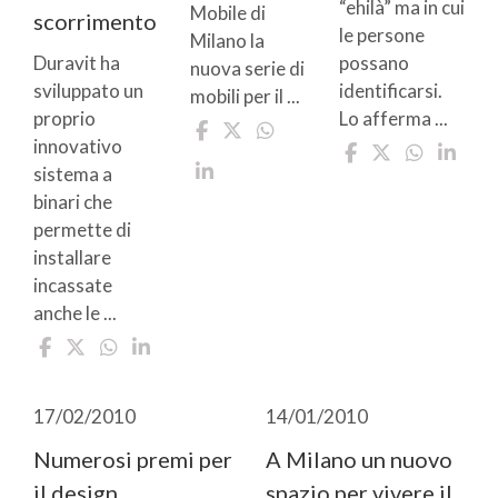
“ehilà” ma in cui
Mobile di
scorrimento
le persone
Milano la
Duravit ha
possano
nuova serie di
sviluppato un
identificarsi.
mobili per il ...
proprio
Lo afferma ...
innovativo
sistema a
binari che
permette di
installare
incassate
anche le ...
17/02/2010
14/01/2010
Numerosi premi per
A Milano un nuovo
il design
spazio per vivere il