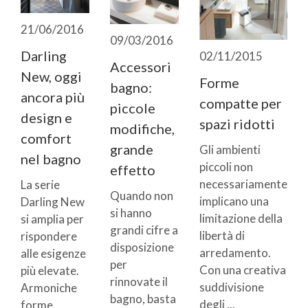
21/06/2016
09/03/2016
Darling
02/11/2015
Accessori
New, oggi
Forme
bagno:
ancora più
compatte per
piccole
design e
spazi ridotti
modifiche,
comfort
grande
Gli ambienti
nel bagno
piccoli non
effetto
necessariamente
La serie
Quando non
implicano una
Darling New
si hanno
limitazione della
si amplia per
grandi cifre a
libertà di
rispondere
disposizione
arredamento.
alle esigenze
per
Con una creativa
più elevate.
rinnovate il
suddivisione
Armoniche
bagno, basta
degli ...
forme