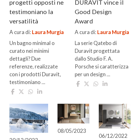
progetti opposti ne
DURAVIT vince il
testimoniano la
Good Design
versatilità
Award
A cura di:
Laura Murgia
A cura di:
Laura Murgia
Un bagno minimal o
La serie Qatebo di
curato nei minimi
Duravit progettata
dettagli? Due
dallo Studio F. A.
referenze, realizzate
Porsche si caratterizza
con i prodotti Duravit,
per un design ...
testimoniano ...
08/05/2023
06/12/2022