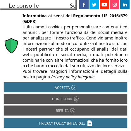
Le consolle
Soluzioni Duravit:
diventano chic
estetica,
Informativa ai sensi del Regolamento UE 2016/679
(GDPR)
funzionalità e
Fogo di Duravit, nata
Utilizziamo i cookies per personalizzare contenuti ed
semplicità di
originariamente come
annunci, per fornire funzionalità dei social media e
per analizzare il nostro traffico. Condividiamo inoltre
serie di consolle, è
installazione
informazioni sul modo in cui utilizza il nostro sito con
naturale, moderna,
i nostri partner che si occupano di analisi dei dati
I professionisti del
combinabile e facile da
web, pubblicità e social media, i quali potrebbero
bagno di tutto il mondo
combinarle con altre informazioni che ha fornito loro
...
apprezzano la gamma di
o che hanno raccolto dal suo utilizzo dei loro servizi.
Puoi trovare maggiori informazioni e dettagli sulla
prodotti di Duravit,
nostra pagina
Privacy policy integrale.
creata ...
ACCETTA
CONFIGURA
20/10/2007
22/09/2007
09/06/2007
RIFIUTA
Successo
Vasca o
Oasi di
PRIVACY POLICY INTEGRALE
confermato
piscina?
benessere