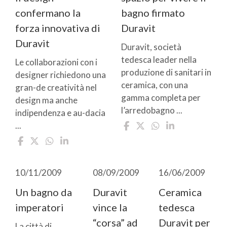
confermano la
bagno firmato
forza innovativa di
Duravit
Duravit
Duravit, società
tedesca leader nella
Le collaborazioni con i
produzione di sanitari in
designer richiedono una
ceramica, con una
gran-de creatività nel
gamma completa per
design ma anche
l’arredobagno ...
indipendenza e au-dacia
...
10/11/2009
08/09/2009
16/06/2009
Un bagno da
Duravit
Ceramica
imperatori
vince la
tedesca
“corsa” ad
Duravit per
La città di