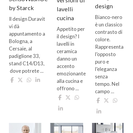
versioni di
design
by Starck
lavelli
Bianco-nero
cucina
Il design Duravit
è un classico
vi dà
Appetito per
contrasto di
appuntamento a
il design? I
colore.
Bologna, a
lavelli in
Rappresenta
Cersaie, al
ceramica
l’opposto
padiglione 33,
danno un
puro e
stand C14/D13,
accento
l’eleganza
dove potrete ...
emozionante
senza
alla cucina e
tempo. Nel
offrono ...
campo ...