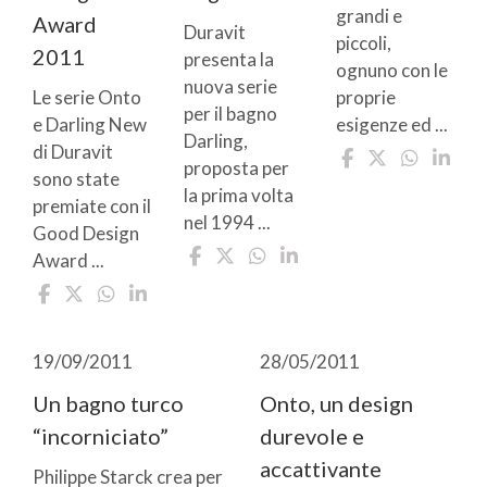
grandi e
Award
Duravit
piccoli,
2011
presenta la
ognuno con le
nuova serie
Le serie Onto
proprie
per il bagno
e Darling New
esigenze ed ...
Darling,
di Duravit
proposta per
sono state
la prima volta
premiate con il
nel 1994 ...
Good Design
Award ...
19/09/2011
28/05/2011
Un bagno turco
Onto, un design
“incorniciato”
durevole e
accattivante
Philippe Starck crea per