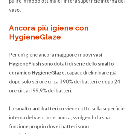
pulire in modo ottimale l’intera superficie interna del
vaso.
Ancora più igiene con
HygieneGlaze
Per un’igiene ancora maggiore i nuovi
vasi
HygieneFlush
sono dotati di serie dello
smalto
ceramico HygieneGlaze
, capace di eliminare già
dopo solo sei ore circa il 90% dei batteri e dopo 24
ore circa il 99,9% dei batteri.
Lo
smalto antibatterico
viene cotto sulla superficie
interna del vaso in ceramica, svolgendo la sua
funzione proprio dove i batteri sono