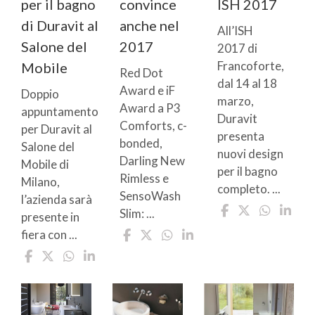
convince
ISH 2017
per il bagno
anche nel
di Duravit al
All’ISH
2017
Salone del
2017 di
Francoforte,
Mobile
Red Dot
dal 14 al 18
Award e iF
Doppio
marzo,
Award a P3
appuntamento
Duravit
Comforts, c-
per Duravit al
presenta
bonded,
Salone del
nuovi design
Darling New
Mobile di
per il bagno
Rimless e
Milano,
completo. ...
SensoWash
l’azienda sarà
Slim: ...
presente in
fiera con ...