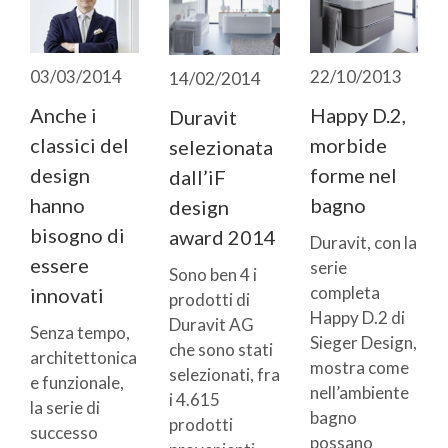
03/03/2014
22/10/2013
14/02/2014
Anche i
Happy D.2,
Duravit
classici del
morbide
selezionata
design
forme nel
dall’iF
hanno
bagno
design
bisogno di
award 2014
Duravit, con la
essere
serie
Sono ben 4 i
completa
innovati
prodotti di
Happy D.2 di
Duravit AG
Senza tempo,
Sieger Design,
che sono stati
architettonica
mostra come
selezionati, fra
e funzionale,
nell’ambiente
i 4.615
la serie di
bagno
prodotti
successo
possano