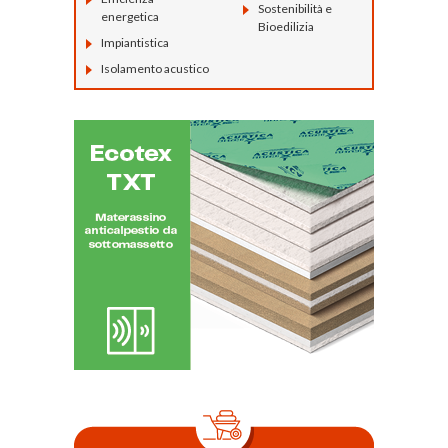
Sostenibilità e
energetica
Bioedilizia
Impiantistica
Isolamento acustico