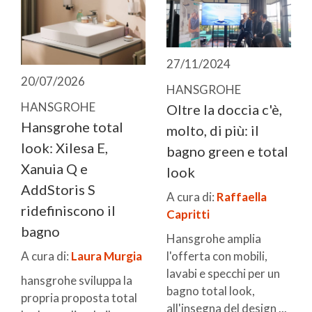
27/11/2024
20/07/2026
HANSGROHE
HANSGROHE
Oltre la doccia c'è,
Hansgrohe total
molto, di più: il
look: Xilesa E,
bagno green e total
Xanuia Q e
look
AddStoris S
A cura di:
Raffaella
ridefiniscono il
Capritti
bagno
Hansgrohe amplia
l'offerta con mobili,
A cura di:
Laura Murgia
lavabi e specchi per un
hansgrohe sviluppa la
bagno total look,
propria proposta total
all'insegna del design ...