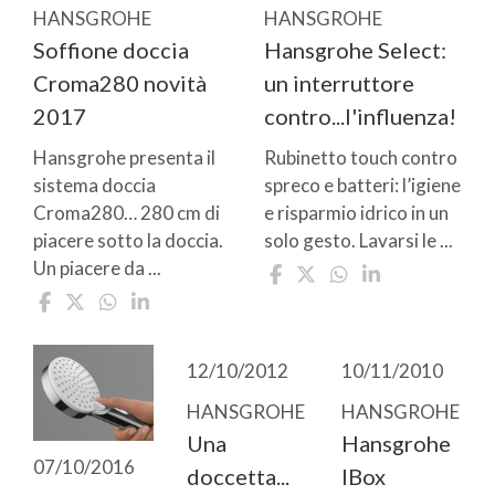
HANSGROHE
HANSGROHE
Soffione doccia
Hansgrohe Select:
Croma280 novità
un interruttore
2017
contro...l'influenza!
Hansgrohe presenta il
Rubinetto touch contro
sistema doccia
spreco e batteri: l’igiene
Croma280… 280 cm di
e risparmio idrico in un
piacere sotto la doccia.
solo gesto. Lavarsi le ...
Un piacere da ...
12/10/2012
10/11/2010
HANSGROHE
HANSGROHE
Una
Hansgrohe
07/10/2016
doccetta...
IBox