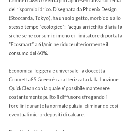
Crometta85 Green
la più rappresentativa sul tema
del risparmio idrico. Disegnata da Phoenix Design
(Stoccarda, Tokyo), ha un solo getto, morbido e allo
stesso tempo “ecologico”: l’acqua arricchita d’aria fa
si che se ne consumi di meno e il limitatore di portata
“Ecosmart” a 6 l/min ne riduce ulteriormente il
consumo del 60%.
Economica, leggera e universale, la doccetta
Crometta85 Green è caratterizzata dalla funzione
QuickClean con la quale e’ possibile mantenere
costantemente pulito il diffusore sfregando i
forellini durante la normale pulizia, eliminando così
eventuali micro-depositi di calcare.