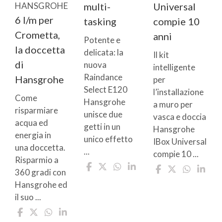
multi-
Universal
HANSGROHE
6 l/m per
tasking
compie 10
Crometta,
anni
Potente e
la doccetta
delicata: la
Il kit
di
nuova
intelligente
Raindance
Hansgrohe
per
Select E120
l’installazione
Come
Hansgrohe
a muro per
risparmiare
unisce due
vasca e doccia
acqua ed
getti in un
Hansgrohe
energia in
unico effetto
IBox Universal
una doccetta.
...
compie 10 ...
Risparmio a
360 gradi con
Hansgrohe ed
il suo ...