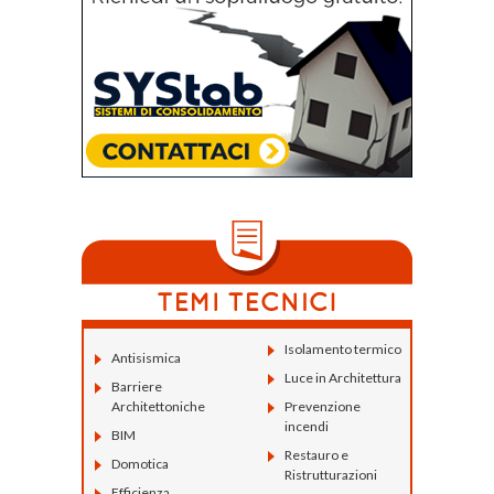
Isolamento termico
Antisismica
Luce in Architettura
Barriere
Architettoniche
Prevenzione
incendi
BIM
Restauro e
Domotica
Ristrutturazioni
Efficienza