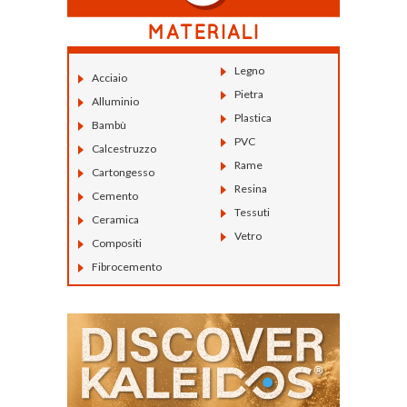
Legno
Acciaio
Pietra
Alluminio
Plastica
Bambù
PVC
Calcestruzzo
Rame
Cartongesso
Resina
Cemento
Tessuti
Ceramica
Vetro
Compositi
Fibrocemento