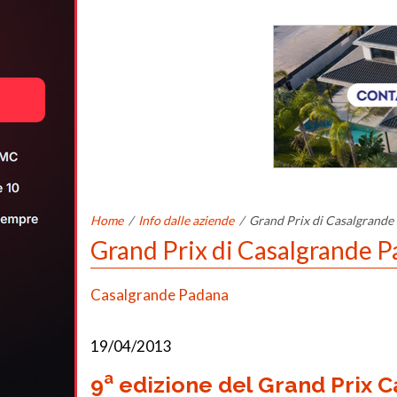
Home
/
Info dalle aziende
/
Grand Prix di Casalgrande 
Grand Prix di Casalgrande P
Casalgrande Padana
19/04/2013
a
9
edizione del Grand Prix 