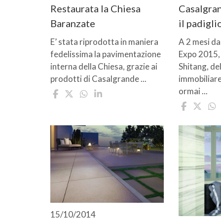
Restaurata la Chiesa
Casalgra
Baranzate
il padigl
E’ stata riprodotta in maniera
A 2 mesi da
fedelissima la pavimentazione
Expo 2015, 
interna della Chiesa, grazie ai
Shitang, de
prodotti di Casalgrande ...
immobiliare
ormai ...
15/10/2014