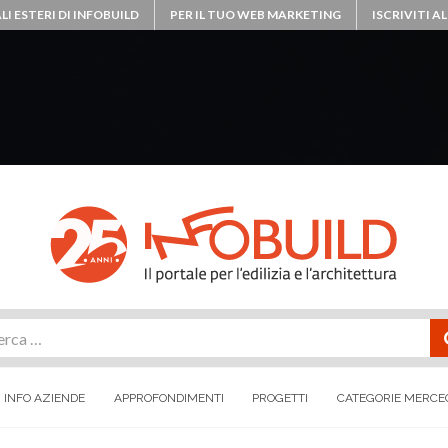
LI ESTERI DI INFOBUILD
PER IL TUO WEB MARKETING
ISCRIVITI 
rca
INFO AZIENDE
APPROFONDIMENTI
PROGETTI
CATEGORIE MERCE