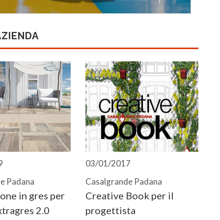
AZIENDA
9
03/01/2017
de Padana
Casalgrande Padana
ione in gres per
Creative Book per il
xtragres 2.0
progettista