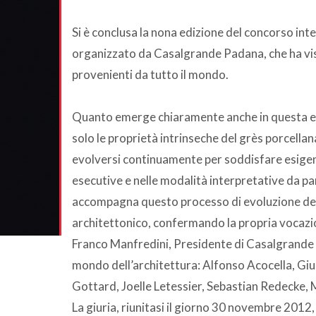
Si è conclusa la nona edizione del concorso in
organizzato da Casalgrande Padana, che ha vist
provenienti da tutto il mondo.
Quanto emerge chiaramente anche in questa ed
solo le proprietà intrinseche del grès porcella
evolversi continuamente per soddisfare esigenz
esecutive e nelle modalità interpretative da par
accompagna questo processo di evoluzione del 
architettonico, confermando la propria vocazi
Franco Manfredini, Presidente di Casalgrande Pa
mondo dell’architettura: Alfonso Acocella, Gi
Gottard, Joelle Letessier, Sebastian Redecke, 
La giuria, riunitasi il giorno 30 novembre 2012,