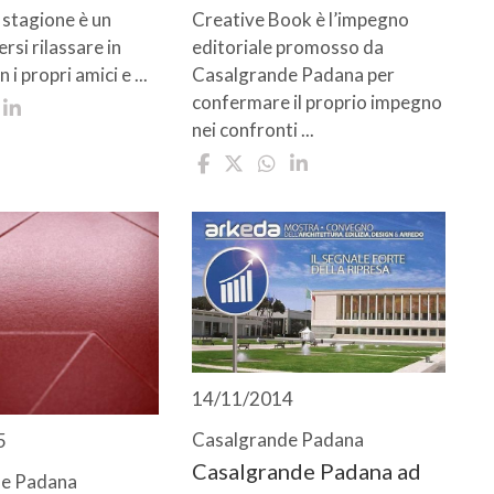
a stagione è un
Creative Book è l’impegno
rsi rilassare in
editoriale promosso da
 i propri amici e ...
Casalgrande Padana per
confermare il proprio impegno
nei confronti ...
14/11/2014
Casalgrande Padana
5
Casalgrande Padana ad
de Padana