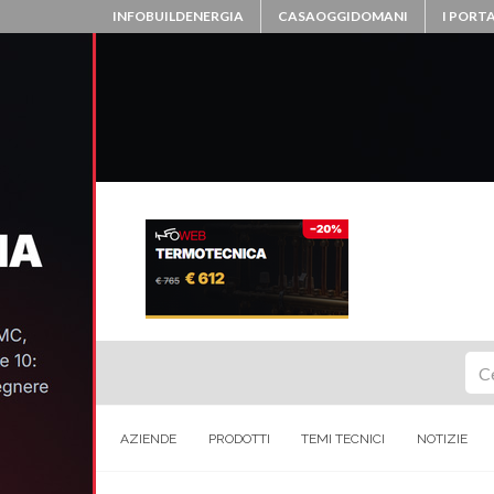
INFOBUILDENERGIA
CASAOGGIDOMANI
I PORTA
Ce
AZIENDE
PRODOTTI
TEMI TECNICI
NOTIZIE