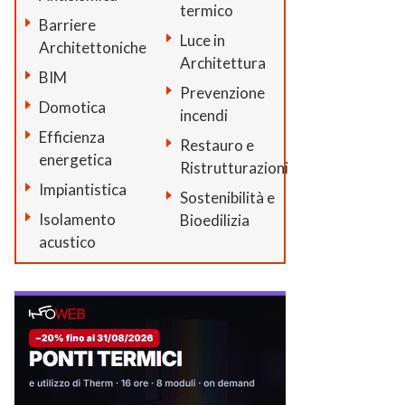
termico
Barriere
Luce in
Architettoniche
Architettura
BIM
Prevenzione
Domotica
incendi
Efficienza
Restauro e
energetica
Ristrutturazioni
Impiantistica
Sostenibilità e
Isolamento
Bioedilizia
acustico