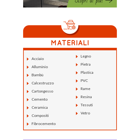
Legno
Acciaio
Pietra
Alluminio
Plastica
Bambù
PVC
Calcestruzzo
Rame
Cartongesso
Resina
Cemento
Tessuti
Ceramica
Vetro
Compositi
Fibrocemento