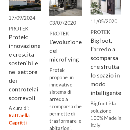
17/09/2024
11/05/2020
03/07/2020
PROTEK
PROTEK
PROTEK
Protek:
Bigfoot,
L’evoluzione
innovazione
l’arredo a
del
e crescita
scomparsa
microliving
sostenibile
che sfrutta
Protek
nel settore
lo spazio in
propone un
dei
modo
innovativo
controtelai
sistema di
intelligente
scorrevoli
arredo a
Bigfoot è la
scomparsa che
A cura di:
soluzione
permette di
Raffaella
100% Made in
trasformare le
Capritti
Italy
abitazioni,