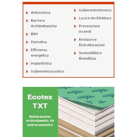
Isolamento termico
Antisismica
Luce in Architettura
Barriere
Architettoniche
Prevenzione
incendi
BIM
Restauro e
Domotica
Ristrutturazioni
Efficienza
Sostenibilità e
energetica
Bioedilizia
Impiantistica
Isolamento acustico