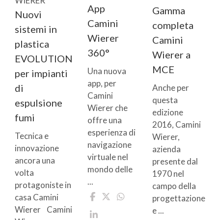
WIERER
App
Gamma
Nuovi
Camini
completa
sistemi in
Wierer
Camini
plastica
360°
Wierer a
EVOLUTION
MCE
Una nuova
per impianti
app, per
di
Anche per
Camini
questa
espulsione
Wierer che
edizione
fumi
offre una
2016, Camini
esperienza di
Tecnica e
Wierer,
navigazione
innovazione
azienda
virtuale nel
ancora una
presente dal
mondo delle
volta
1970 nel
...
protagoniste in
campo della
casa Camini
progettazione
Wierer Camini
e ...