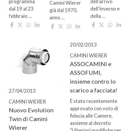
programma
dell’arrivo
Camini Wierer
dal 19 al 23
dell’inverno e
già dal 1970,
febbraio ...
della ...
anno ...
20/02/2013
CAMINI WIERER
ASSOCAMINI e
ASSOFUMI,
insieme contro lo
scarico a facciata!
27/04/2013
È stato recentemente
CAMINI WIERER
approvato con voto di
Nuovo Evolution
fiducia alle Camere,
Twin di Camini
assieme al decreto
Wierer
“Ulteriori modifiche per