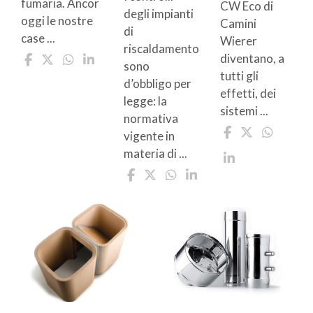
fumaria. Ancor
CW Eco di
degli impianti
oggi le nostre
Camini
di
case ...
Wierer
riscaldamento
diventano, a
sono
tutti gli
d’obbligo per
effetti, dei
legge: la
sistemi ...
normativa
vigente in
materia di ...