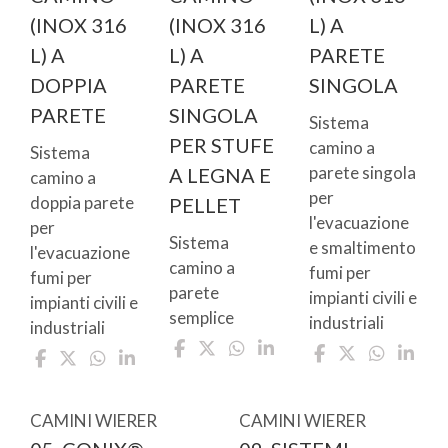
(INOX 316
(INOX 316
L) A
L) A
L) A
PARETE
DOPPIA
PARETE
SINGOLA
PARETE
SINGOLA
Sistema
PER STUFE
camino a
Sistema
parete singola
A LEGNA E
camino a
per
doppia parete
PELLET
l'evacuazione
per
Sistema
e smaltimento
l'evacuazione
camino a
fumi per
fumi per
parete
impianti civili e
impianti civili e
semplice
industriali
industriali
CAMINI WIERER
CAMINI WIERER