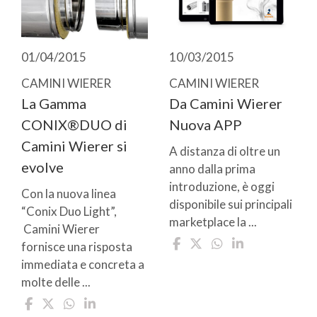
01/04/2015
10/03/2015
CAMINI WIERER
CAMINI WIERER
La Gamma
Da Camini Wierer
CONIX®DUO di
Nuova APP
Camini Wierer si
A distanza di oltre un
evolve
anno dalla prima
introduzione, è oggi
Con la nuova linea
disponibile sui principali
“Conix Duo Light”,
marketplace la ...
Camini Wierer
fornisce una risposta
immediata e concreta a
molte delle ...