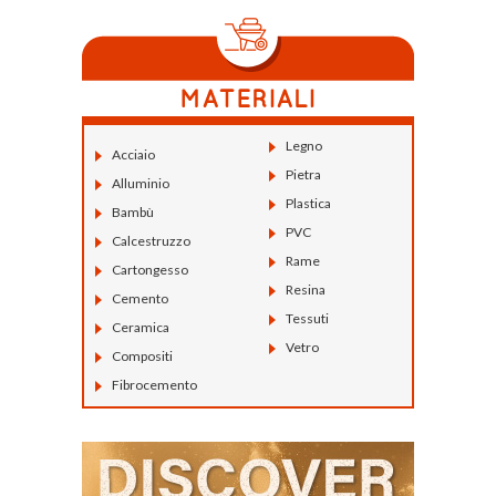
Legno
Acciaio
Pietra
Alluminio
Plastica
Bambù
PVC
Calcestruzzo
Rame
Cartongesso
Resina
Cemento
Tessuti
Ceramica
Vetro
Compositi
Fibrocemento