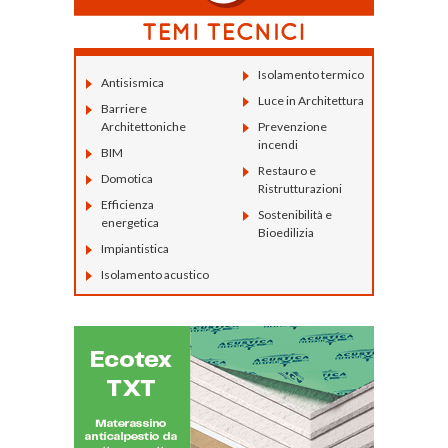
Isolamento termico
Antisismica
Luce in Architettura
Barriere
Architettoniche
Prevenzione
incendi
BIM
Restauro e
Domotica
Ristrutturazioni
Efficienza
Sostenibilità e
energetica
Bioedilizia
Impiantistica
Isolamento acustico