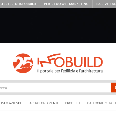
LI ESTERI DI INFOBUILD
PER IL TUO WEB MARKETING
ISCRIVITI 
rca
INFO AZIENDE
APPROFONDIMENTI
PROGETTI
CATEGORIE MERCE