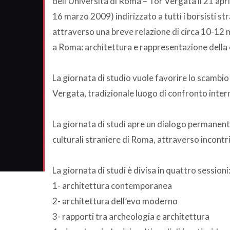
dell’Università di Roma – Tor Vergata il 21 apri
16 marzo 2009) indirizzato a tutti i borsisti st
attraverso una breve relazione di circa 10-12 min
a Roma: architettura e rappresentazione della 
La giornata di studio vuole favorire lo scambio t
Vergata, tradizionale luogo di confronto intern
La giornata di studi apre un dialogo permanente
culturali straniere di Roma, attraverso incontr
La giornata di studi è divisa in quattro sessioni
1- architettura contemporanea
2- architettura dell’evo moderno
3- rapporti tra archeologia e architettura