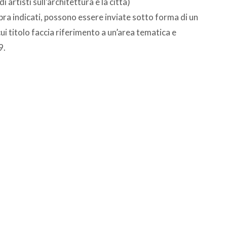
i artisti sull’architettura e la città)
pra indicati, possono essere inviate sotto forma di un
cui titolo faccia riferimento a un’area tematica e
9.