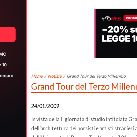
Home
/
Notizie
/
Grand Tour del Terzo Millennio
Grand Tour del Terzo Millen
24/01/2009
In vista della II giornata di studio intitolata G
dell’architettura dei borsisti e artisti stranier