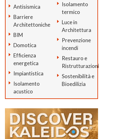
Isolamento
Antisismica
termico
Barriere
Luce in
Architettoniche
Architettura
BIM
Prevenzione
Domotica
incendi
Efficienza
Restauro e
energetica
Ristrutturazioni
Impiantistica
Sostenibilità e
Isolamento
Bioedilizia
acustico