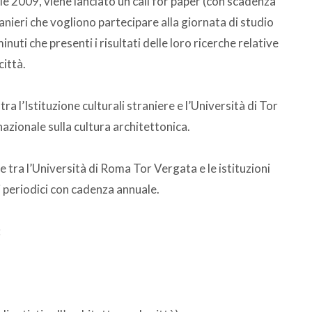
le 2009, viene lanciato un call for paper (con scadenza
ranieri che vogliono partecipare alla giornata di studio
uti che presenti i risultati delle loro ricerche relative
città.
ra l’Istituzione culturali straniere e l’Università di Tor
azionale sulla cultura architettonica.
 tra l’Università di Roma Tor Vergata e le istituzioni
i periodici con cadenza annuale.
: