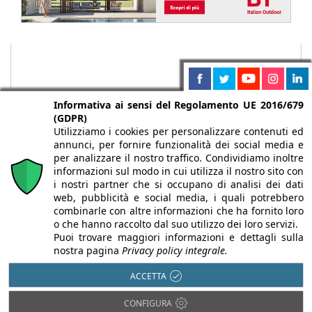
Informativa ai sensi del Regolamento UE 2016/679
(GDPR)
Utilizziamo i cookies per personalizzare contenuti ed
annunci, per fornire funzionalità dei social media e
per analizzare il nostro traffico. Condividiamo inoltre
informazioni sul modo in cui utilizza il nostro sito con
i nostri partner che si occupano di analisi dei dati
web, pubblicità e social media, i quali potrebbero
Chi siamo
Autori
Per la tua pubblicità
Iscriviti alla
combinarle con altre informazioni che ha fornito loro
newsletter
o che hanno raccolto dal suo utilizzo dei loro servizi.
Puoi trovare maggiori informazioni e dettagli sulla
nostra pagina
Privacy policy integrale.
ACCETTA
Infobuild è testata registrata presso il Tribunale di Milano al n° 63
CONFIGURA
dell’8/3/2013 - ISSN 2282-2267