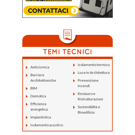
Isolamento termico
Antisismica
Luce in Architettura
Barriere
Architettoniche
Prevenzione
incendi
BIM
Restauro e
Domotica
Ristrutturazioni
Efficienza
Sostenibilità e
energetica
Bioedilizia
Impiantistica
Isolamento acustico