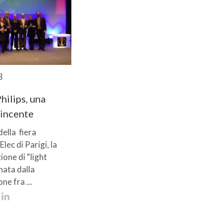
3
hilips, una
vincente
della fiera
lec di Parigi, la
ione di “light
nata dalla
ne fra ...