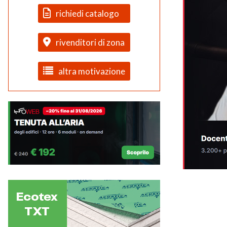
richiedi catalogo
rivenditori di zona
altra motivazione