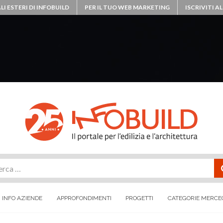
LI ESTERI DI INFOBUILD
PER IL TUO WEB MARKETING
ISCRIVITI 
rca
INFO AZIENDE
APPROFONDIMENTI
PROGETTI
CATEGORIE MERCE