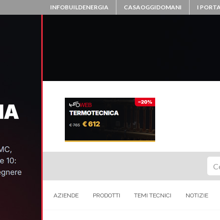
INFOBUILDENERGIA
CASAOGGIDOMANI
I PORTA
Ce
AZIENDE
PRODOTTI
TEMI TECNICI
NOTIZIE