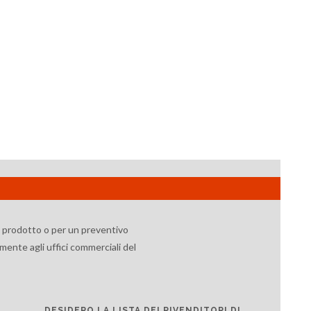
l prodotto o per un preventivo
mente agli uffici commerciali del
DESIDERO LA LISTA DEI RIVENDITORI DI