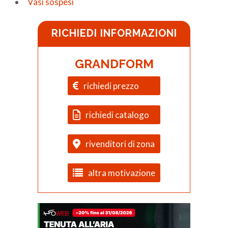
Vasi sospesi
RICHIEDI INFORMAZIONI
GRANDFORM
richiedi prezzo
richiedi catalogo
rivenditori di zona
altra motivazione