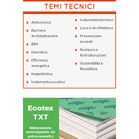
Isolamento termico
Antisismica
Luce in Architettura
Barriere
Architettoniche
Prevenzione
incendi
BIM
Restauro e
Domotica
Ristrutturazioni
Efficienza
Sostenibilità e
energetica
Bioedilizia
Impiantistica
Isolamento acustico