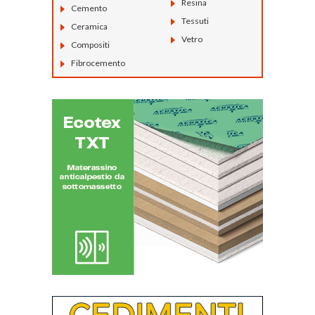
Resina
Cemento
Tessuti
Ceramica
Vetro
Compositi
Fibrocemento