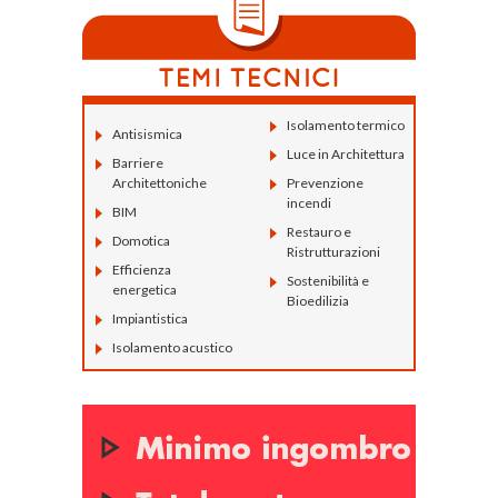
Isolamento termico
Antisismica
Luce in Architettura
Barriere
Architettoniche
Prevenzione
incendi
BIM
Restauro e
Domotica
Ristrutturazioni
Efficienza
Sostenibilità e
energetica
Bioedilizia
Impiantistica
Isolamento acustico