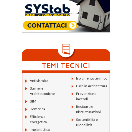
Isolamento termico
Antisismica
Luce in Architettura
Barriere
Architettoniche
Prevenzione
incendi
BIM
Restauro e
Domotica
Ristrutturazioni
Efficienza
Sostenibilità e
energetica
Bioedilizia
Impiantistica