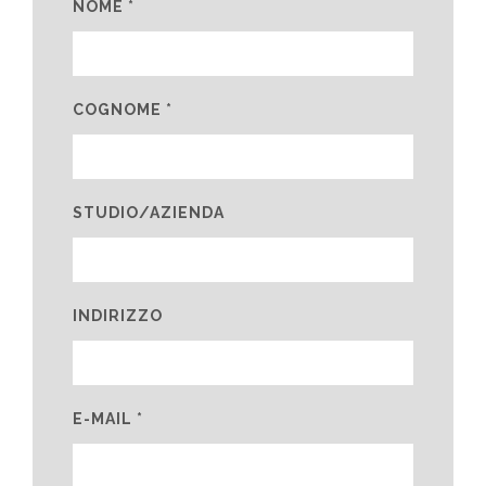
NOME *
COGNOME *
STUDIO/AZIENDA
INDIRIZZO
E-MAIL *