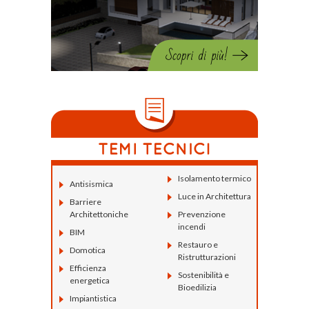
Isolamento termico
Antisismica
Luce in Architettura
Barriere
Architettoniche
Prevenzione
incendi
BIM
Restauro e
Domotica
Ristrutturazioni
Efficienza
Sostenibilità e
energetica
Bioedilizia
Impiantistica