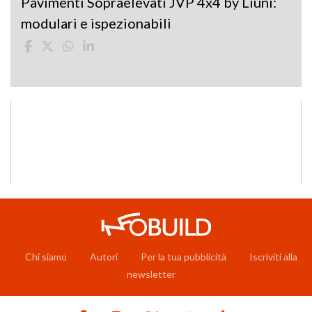
Pavimenti Sopraelevati JVP 4x4 by Liuni:
modulari e ispezionabili
Chi siamo
Autori
Per la tua pubblicità
Iscriviti alla
newsletter