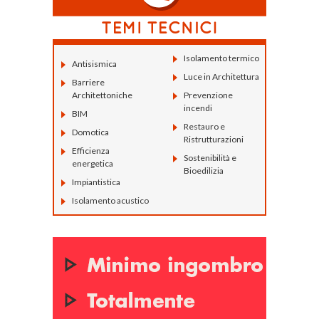
Isolamento termico
Antisismica
Luce in Architettura
Barriere
Architettoniche
Prevenzione
incendi
BIM
Restauro e
Domotica
Ristrutturazioni
Efficienza
Sostenibilità e
energetica
Bioedilizia
Impiantistica
Isolamento acustico