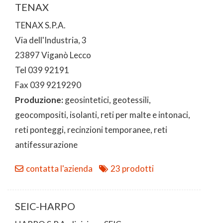
TENAX
TENAX S.P.A.
Via dell'Industria, 3
23897 Viganò Lecco
Tel 039 92191
Fax 039 9219290
Produzione:
geosintetici, geotessili,
geocompositi, isolanti, reti per malte e intonaci,
reti ponteggi, recinzioni temporanee, reti
antifessurazione
contatta l'azienda
23 prodotti
SEIC-HARPO