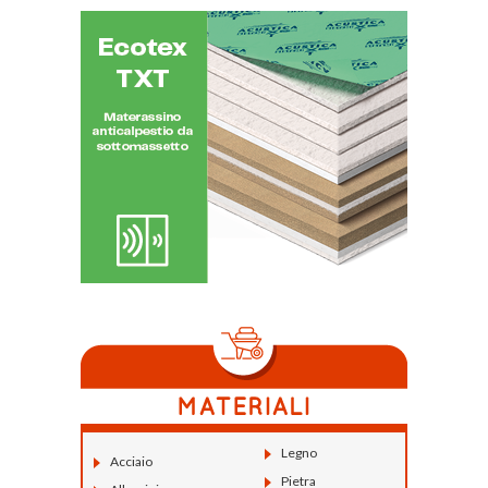
Legno
Acciaio
Pietra