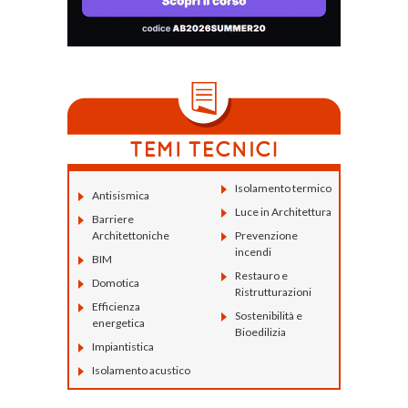
Isolamento termico
Antisismica
Luce in Architettura
Barriere
Architettoniche
Prevenzione
incendi
BIM
Restauro e
Domotica
Ristrutturazioni
Efficienza
Sostenibilità e
energetica
Bioedilizia
Impiantistica
Isolamento acustico