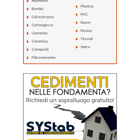
Alluminio
Plastica
Bambù
PVC
Calcestruzzo
Rame
Cartongesso
Resina
Cemento
Tessuti
Ceramica
Vetro
Compositi
Fibrocemento