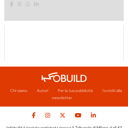
Chi siamo
Autori
Per la tua pubblicità
Iscriviti alla
newsletter
Infobuild è testata registrata presso il Tribunale di Milano al n° 63