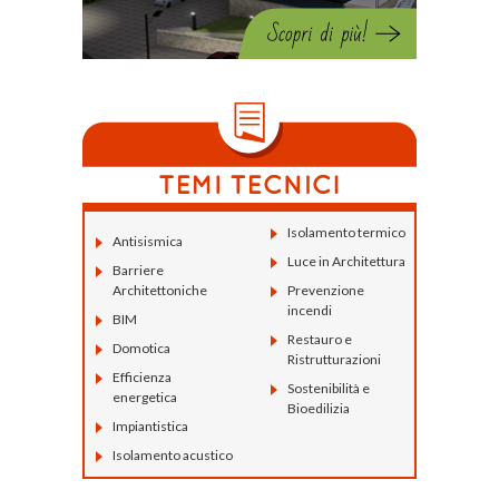
Isolamento termico
Antisismica
Luce in Architettura
Barriere
Architettoniche
Prevenzione
incendi
BIM
Restauro e
Domotica
Ristrutturazioni
Efficienza
Sostenibilità e
energetica
Bioedilizia
Impiantistica
Isolamento acustico