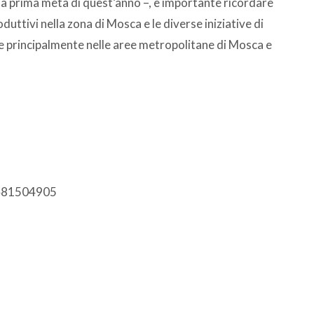
la prima metà di quest’anno –, è importante ricordare
duttivi nella zona di Mosca e le diverse iniziative di
e principalmente nelle aree metropolitane di Mosca e
 3481504905