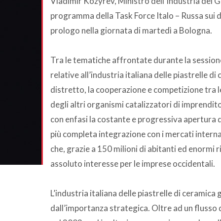
Vladimir Kozyrev, Ministro dell’Industria del G
programma della Task Force Italo – Russa sui dis
prologo nella giornata di martedì a Bologna.
Tra le tematiche affrontate durante la sessione d
relative all’industria italiana delle piastrelle 
distretto, la cooperazione e competizione tra le
degli altri organismi catalizzatori di imprendit
con enfasi la costante e progressiva apertura del
più completa integrazione con i mercati interna
che, grazie a 150 milioni di abitanti ed enormi 
assoluto interesse per le imprese occidentali.
L’industria italiana delle piastrelle di ceramic
dall’importanza strategica. Oltre ad un flusso d