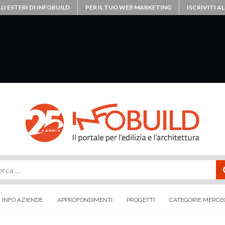
LI ESTERI DI INFOBUILD
PER IL TUO WEB MARKETING
ISCRIVITI 
rca
INFO AZIENDE
APPROFONDIMENTI
PROGETTI
CATEGORIE MERCE