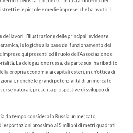
overno di Mosca. L’incontro rientra all’interno del
tretti e le piccole e medie imprese, che ha avuto il
ei lavori, l’illustrazione delle principali evidenze
di ceramica, le logiche alla base del funzionamento del
 imprese qui presenti ed il ruolo dell’Associazione e
orialità. La delegazione russa, da parte sua, ha ribadito
la propria economia ai capitali esteri, in un’ottica di
zionali, nonchè le grandi potenzialità di un mercato
risorse naturali, presenta prospettive di sviluppo di
a già da tempo considera la Russia un mercato
i esportazioni prossimo ai 5 milioni di metri quadrati