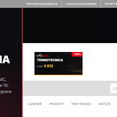
INFOBUILDENERGIA
CASAOGGIDOMANI
I PORTA
Ce
AZIENDE
PRODOTTI
TEMI TECNICI
NOTIZIE