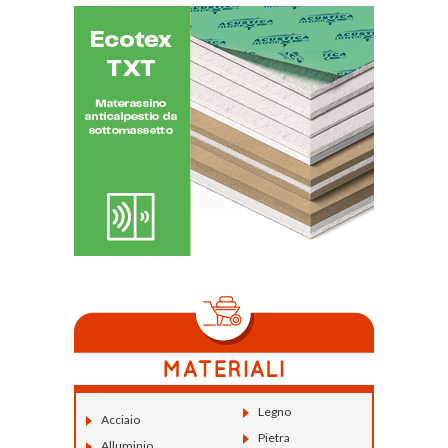
Legno
Acciaio
Pietra
Alluminio