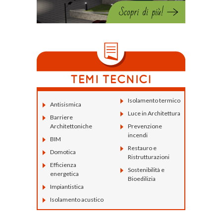
Isolamento termico
Antisismica
Luce in Architettura
Barriere
Architettoniche
Prevenzione
incendi
BIM
Restauro e
Domotica
Ristrutturazioni
Efficienza
Sostenibilità e
energetica
Bioedilizia
Impiantistica
Isolamento acustico