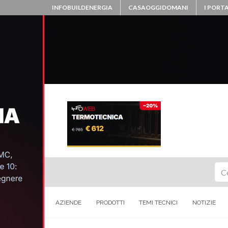
INFOBUILDENERGIA
CASAOGGIDOMANI
I PORTA
Ce
AZIENDE
PRODOTTI
TEMI TECNICI
NOTIZIE