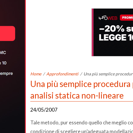
Home
/
Approfondimenti
/
Una più semplice procedura 
Una più semplice procedura p
analisi statica non-lineare
24/05/2007
Tale metodo, pur essendo quello che meglio cons
condizione di scegliere un’adeguata modellazi