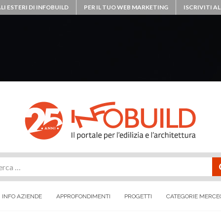
LI ESTERI DI INFOBUILD
PER IL TUO WEB MARKETING
ISCRIVITI 
rca
INFO AZIENDE
APPROFONDIMENTI
PROGETTI
CATEGORIE MERCE