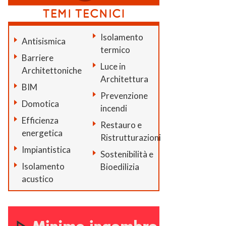
Isolamento
Antisismica
termico
Barriere
Luce in
Architettoniche
Architettura
BIM
Prevenzione
Domotica
incendi
Efficienza
Restauro e
energetica
Ristrutturazioni
Impiantistica
Sostenibilità e
Isolamento
Bioedilizia
acustico