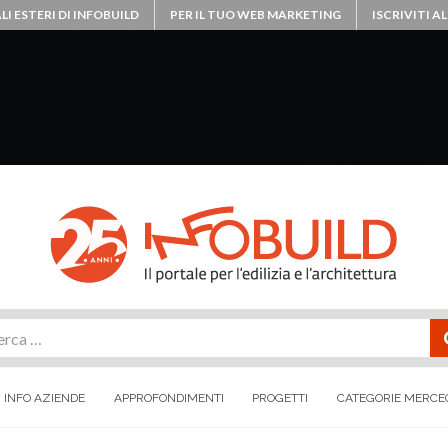
LI ESTERI DI INFOBUILD
PER IL TUO WEB MARKETING
ISCRIVITI 
rca
INFO AZIENDE
APPROFONDIMENTI
PROGETTI
CATEGORIE MERCE