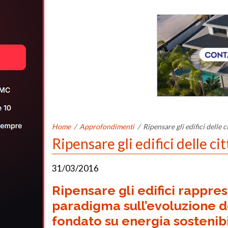
Home
/
Approfondimenti
/
Ripensare gli edifici delle 
Ripensare gli edifici delle c
31/03/2016
Ripensare gli edifici rappres
paradigma sull’evoluzione de
fondato su energia sostenib