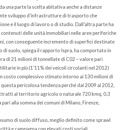
una parte la scelta abitativa anche a distanze
te sviluppo d’infrastrutture di trasporto che
ne e il luogo di lavoro o di studio. Dall’altra parte ha
contenuti delle unità immobiliari nelle aree periferiche
ani, con conseguente incremento di superfici destinate
o di suolo, spiega il rapporto Ispra, ha comportato in
ra di 21 milioni di tonnellate di C02 – valore pari
utilitarie in più (1’11% dei veicoli circolanti nel 2012)
 costo complessivo stimato intorno ai 130 milioni di
ato questa pericolosa tendenza perché dal 2009 al 2012,
tratti al territorio agricolo o naturale 720 kmq, 0,3
ea pari alla somma dei comuni di Milano, Firenze,
onsumo di suolo diffuso, meglio definito come sprawl
 città e campagna con elevati costi sociali,