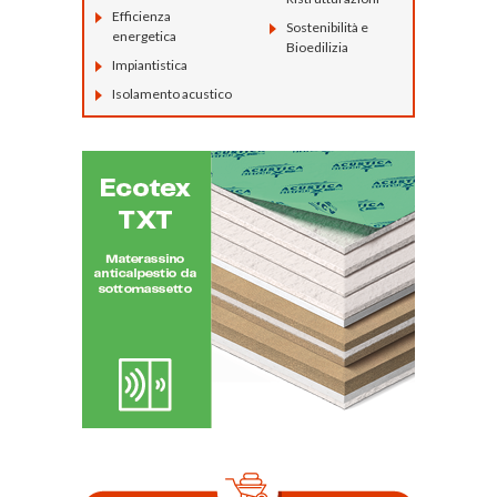
Efficienza
Sostenibilità e
energetica
Bioedilizia
Impiantistica
Isolamento acustico