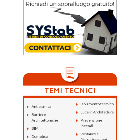
Isolamento termico
Antisismica
Luce in Architettura
Barriere
Architettoniche
Prevenzione
incendi
BIM
Restauro e
Domotica
Ristrutturazioni