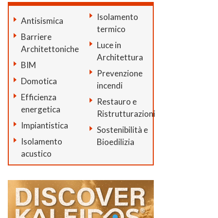
Isolamento
Antisismica
termico
Barriere
Luce in
Architettoniche
Architettura
BIM
Prevenzione
Domotica
incendi
Efficienza
Restauro e
energetica
Ristrutturazioni
Impiantistica
Sostenibilità e
Isolamento
Bioedilizia
acustico