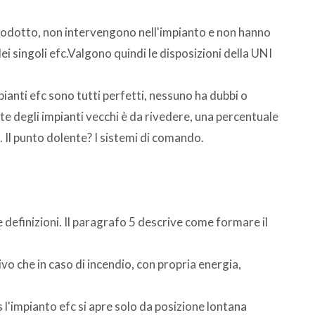
rodotto, non intervengono nell'impianto e non hanno
i singoli efc.Valgono quindi le disposizioni della UNI
pianti efc sono tutti perfetti, nessuno ha dubbi o
te degli impianti vecchi è da rivedere, una percentuale
. Il punto dolente? I sistemi di comando.
 definizioni. Il paragrafo 5 descrive come formare il
ivo che in caso di incendio, con propria energia,
l'impianto efc si apre solo da posizione lontana