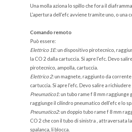
Una molla aziona lo spillo che fora il diaframma
L'apertura dell'efc avviene tramite uno, o una co
Comando remoto
Può essere:
Elettrico 1E
: un dispositivo pirotecnico, raggi
la CO 2 dalla cartuccia. Si apre l'efc. Devo salir
pirotecnico, ampolla, cartuccia.
Elettrico 2
: un magnete, raggiunto da corrente 
cartuccia. Si apre l'efc. Devo salire a richiudere
Pneumatico1
: un tubo rame f 8 mm raggiunge g
raggiunge il cilindro pneumatico dell'efc e lo sp
Pneumatico2
: un doppio tubo rame f 8 mm ragg
CO 2 che con il tubo di sinistra , attraversata l
spalanca, li blocca.