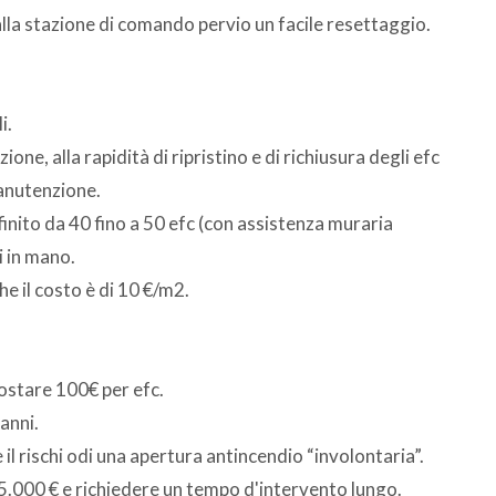
dalla stazione di comando pervio un facile resettaggio.
i.
ione, alla rapidità di ripristino e di richiusura degli efc
manutenzione.
finito da 40 fino a 50 efc (con assistenza muraria
 in mano.
e il costo è di 10 €/m2.
stare 100€ per efc.
anni.
il rischi odi una apertura antincendio “involontaria”.
 5.000 € e richiedere un tempo d'intervento lungo.