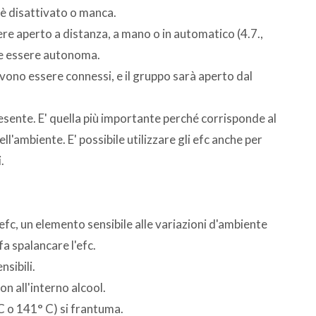
c è disattivato o manca.
re aperto a distanza, a mano o in automatico (4.7.,
deve essere autonoma.
ono essere connessi, e il gruppo sarà aperto dal
sente. E' quella più importante perché corrisponde al
l'ambiente. E' possibile utilizzare gli efc anche per
.
fc, un elemento sensibile alle variazioni d'ambiente
fa spalancare l'efc.
nsibili.
on all'interno alcool.
C o 141° C) si frantuma.