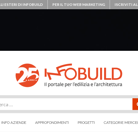
LI ESTERI DI INFOBUILD
PER IL TUO WEB MARKETING
ISCRIVITI 
rca
INFO AZIENDE
APPROFONDIMENTI
PROGETTI
CATEGORIE MERCE