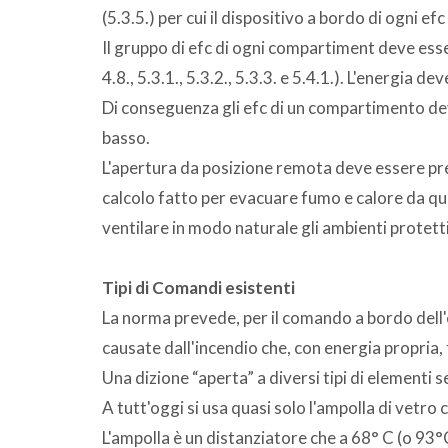
(5.3.5.) per cui il dispositivo a bordo di ogni ef
Il gruppo di efc di ogni compartiment deve esse
4.8., 5.3.1., 5.3.2., 5.3.3. e 5.4.1.). L'energia 
Di conseguenza gli efc di un compartimento dev
basso.
L'apertura da posizione remota deve essere pre
calcolo fatto per evacuare fumo e calore da quel
ventilare in modo naturale gli ambienti protetti
Tipi di Comandi esistenti
La norma prevede, per il comando a bordo dell'e
causate dall'incendio che, con energia propria, 
Una dizione “aperta” a diversi tipi di elementi se
A tutt'oggi si usa quasi solo l'ampolla di vetro c
L'ampolla è un distanziatore che a 68° C (o 93°