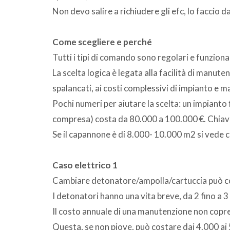
Non devo salire a richiudere gli efc, lo faccio 
Come scegliere e perché
Tutti i tipi di comando sono regolari e funzional
La scelta logica è legata alla facilità di manutenz
spalancati, ai costi complessivi di impianto e 
Pochi numeri per aiutare la scelta: un impianto 
compresa) costa da 80.000 a 100.000 €. Chiavi
Se il capannone è di 8.000- 10.000 m2 si vede ch
Caso elettrico 1
Cambiare detonatore/ampolla/cartuccia può co
I detonatori hanno una vita breve, da 2 fino a 3 
Il costo annuale di una manutenzione non copre 
Questa, se non piove, può costare dai 4.000 ai