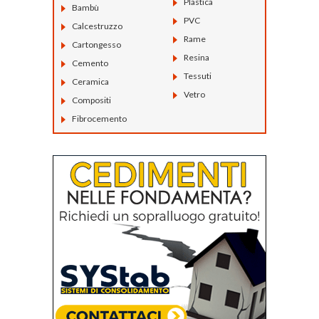
Plastica
Bambù
PVC
Calcestruzzo
Rame
Cartongesso
Resina
Cemento
Tessuti
Ceramica
Vetro
Compositi
Fibrocemento