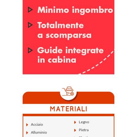
Legno
Acciaio
Pietra
Alluminio