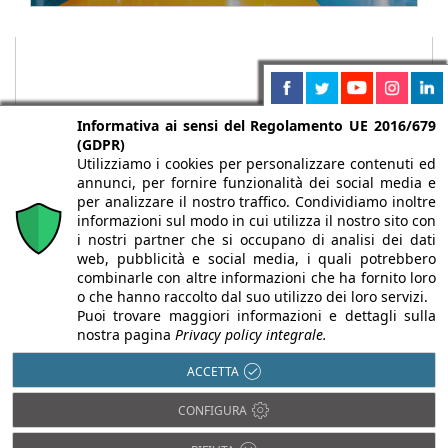
Informativa ai sensi del Regolamento UE 2016/679
(GDPR)
Utilizziamo i cookies per personalizzare contenuti ed
annunci, per fornire funzionalità dei social media e
per analizzare il nostro traffico. Condividiamo inoltre
informazioni sul modo in cui utilizza il nostro sito con
i nostri partner che si occupano di analisi dei dati
web, pubblicità e social media, i quali potrebbero
Chi siamo
Autori
Per la tua pubblicità
Iscriviti alla
combinarle con altre informazioni che ha fornito loro
newsletter
o che hanno raccolto dal suo utilizzo dei loro servizi.
Puoi trovare maggiori informazioni e dettagli sulla
nostra pagina
Privacy policy integrale.
ACCETTA
Infobuild è testata registrata presso il Tribunale di Milano al n° 63
CONFIGURA
dell’8/3/2013 - ISSN 2282-2267
© 2000-2026 Infoweb srl - P.IVA 13155920153 - Tutti i diritti