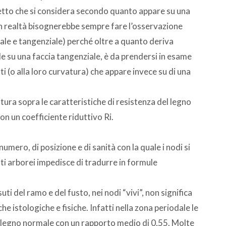
ifetto che si considera secondo quanto appare su una
 in realtà bisognerebbe sempre fare l’osservazione
ale e tangenziale) perché oltre a quanto deriva
ile su una faccia tangenziale, è da prendersi in esame
ti (o alla loro curvatura) che appare invece su di una
atura sopra le caratteristiche di resistenza del legno
on un coefficiente riduttivo Ri.
numero, di posizione e di sanità con la quale i nodi si
sti arborei impedisce di tradurre in formule
i del ramo e del fusto, nei nodi “vivi”, non significa
he istologiche e fisiche. Infatti nella zona periodale le
l legno normale con un rapporto medio di 0,55. Molte