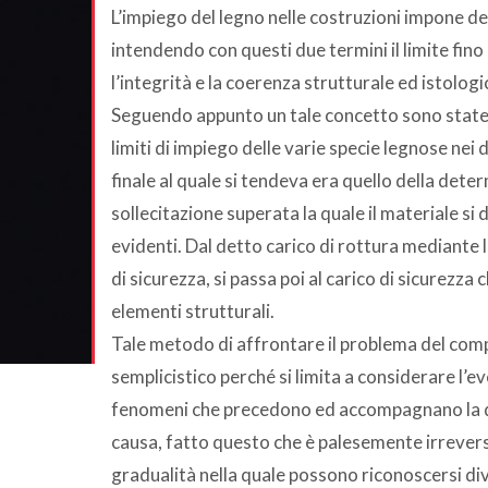
L’impiego del legno nelle costruzioni impone d
intendendo con questi due termini il limite fino
l’integrità e la coerenza strutturale ed istolog
Seguendo appunto un tale concetto sono state 
limiti di impiego delle varie specie legnose nei d
finale al quale si tendeva era quello della deter
sollecitazione superata la quale il materiale s
evidenti. Dal detto carico di rottura mediante l
di sicurezza, si passa poi al carico di sicurezz
elementi strutturali.
Tale metodo di affrontare il problema del com
semplicistico perché si limita a considerare l’e
fenomeni che precedono ed accompagnano la di
causa, fatto questo che è palesemente irrevers
gradualità nella quale possono riconoscersi d