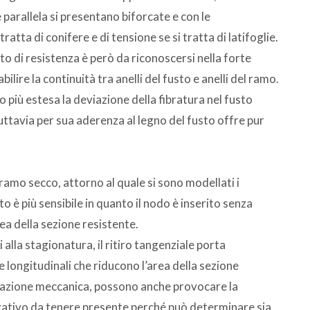
 parallela si presentano biforcate e con le
ratta di conifere e di tensione se si tratta di latifoglie.
o di resistenza è però da riconoscersi nella forte
ilire la continuità tra anelli del fusto e anelli del ramo.
più estesa la deviazione della fibratura nel fusto
uttavia per sua aderenza al legno del fusto offre pur
ramo secco, attorno al quale si sono modellati i
o è più sensibile in quanto il nodo è inserito senza
ea della sezione resistente.
alla stagionatura, il ritiro tangenziale porta
e longitudinali che riducono l’area della sezione
citazione meccanica, possono anche provocare la
egativo da tenere presente perché può determinare sia