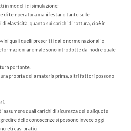
i in modelli di simulazione;
tà e di temperatura manifestano tanto sulle
i elasticità, quanto sui carichi di rottura, cioè in
ni quali quelli prescritti dalle norme nazionali e
 deformazioni anomale sono introdotte dai nodi e quale
ttura portante.
ura propria della materia prima, altri fattori possono
;
si.
i assumere quali carichi di sicurezza delle aliquote
rogredire delle conoscenze si possono invece oggi
ncreti casi pratici.