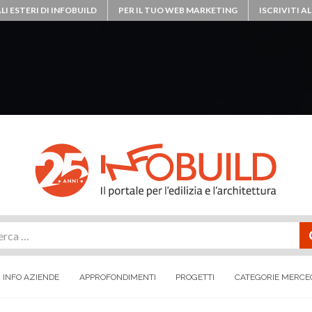
LI ESTERI DI INFOBUILD
PER IL TUO WEB MARKETING
ISCRIVITI 
rca
INFO AZIENDE
APPROFONDIMENTI
PROGETTI
CATEGORIE MERCE