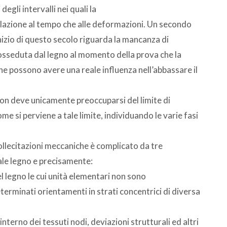
degli intervalli nei quali la
 relazione al tempo che alle deformazioni. Un secondo
’inizio di questo secolo riguarda la mancanza di
posseduta dal legno al momento della prova che la
che possono avere una reale influenza nell’abbassare il
non deve unicamente preoccuparsi del limite di
 si perviene a tale limite, individuando le varie fasi
llecitazioni meccaniche è complicato da tre
ale legno e precisamente:
l legno le cui unità elementari non sono
erminati orientamenti in strati concentrici di diversa
interno dei tessuti nodi, deviazioni strutturali ed altri