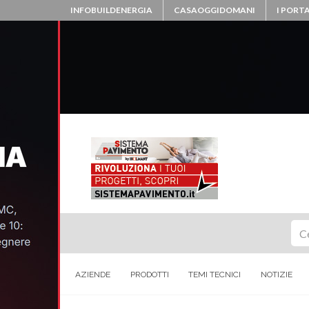
INFOBUILDENERGIA
CASAOGGIDOMANI
I PORTA
Ce
AZIENDE
PRODOTTI
TEMI TECNICI
NOTIZIE