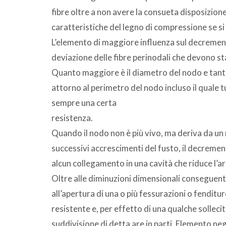
fibre oltre a non avere la consueta disposizione
caratteristiche del legno di compressione se si t
L’elemento di maggiore influenza sul decrement
deviazione delle fibre perinodali che devono stab
Quanto maggiore è il diametro del nodo e tanto 
attorno al perimetro del nodo incluso il quale t
sempre una certa
resistenza.
Quando il nodo non è più vivo, ma deriva da un 
successivi accrescimenti del fusto, il decrement
alcun collegamento in una cavità che riduce l’ar
Oltre alle diminuzioni dimensionali conseguenti 
all’apertura di una o più fessurazioni o fenditur
resistente e, per effetto di una qualche solle
suddivisione di detta are in parti. Elemento n