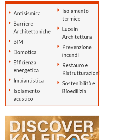
Isolamento
Antisismica
termico
Barriere
Luce in
Architettoniche
Architettura
BIM
Prevenzione
Domotica
incendi
Efficienza
Restauro e
energetica
Ristrutturazioni
Impiantistica
Sostenibilità e
Isolamento
Bioedilizia
acustico