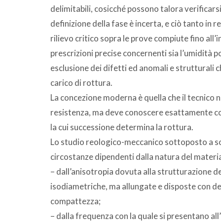
delimitabili, cosicché possono talora verificarsi 
definizione della fase è incerta, e ciò tanto in
rilievo critico sopra le prove compiute fino all
prescrizioni precise concernenti sia l’umidità 
esclusione dei difetti ed anomali e strutturali 
carico di rottura.
La concezione moderna è quella che il tecnico 
resistenza, ma deve conoscere esattamente come
la cui successione determina la rottura.
Lo studio reologico-meccanico sottoposto a so
circostanze dipendenti dalla natura del materi
– dall’anisotropia dovuta alla strutturazione de
isodiametriche, ma allungate e disposte con det
compattezza;
– dalla frequenza con la quale si presentano all’