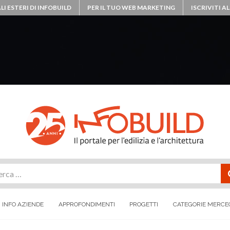
LI ESTERI DI INFOBUILD
PER IL TUO WEB MARKETING
ISCRIVITI 
rca
INFO AZIENDE
APPROFONDIMENTI
PROGETTI
CATEGORIE MERCE