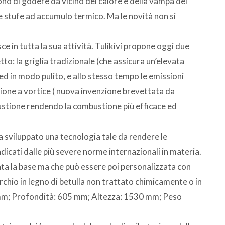
ono di godere da vicino del calore e della vampa del
le stufe ad accumulo termico. Ma le novità non si
isce in tutta la sua attività. Tulikivi propone oggi due
etto: la griglia tradizionale (che assicura un’elevata
ed in modo pulito, e allo stesso tempo le emissioni
ione a vortice ( nuova invenzione brevettata da
mbustione rendendo la combustione più efficace ed
ha sviluppato una tecnologia tale da rendere le
indicati dalle più severe norme internazionali in materia.
ata la base ma che può essere poi personalizzata con
hio in legno di betulla non trattato chimicamente o in
0 mm; Profondità: 605 mm; Altezza: 1530 mm; Peso