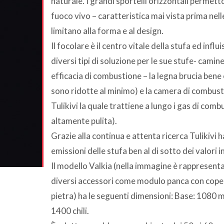
naturale. I grandi sportelli orizzontali permett
fuoco vivo – caratteristica mai vista prima nel
limitano alla forma e al design.
Il focolare è il centro vitale della stufa ed influ
diversi tipi di soluzione per le sue stufe- camin
efficacia di combustione – la legna brucia bene 
sono ridotte al minimo) e la camera di combust
Tulikivi la quale trattiene a lungo i gas di co
altamente pulita).
Grazie alla continua e attenta ricerca Tulikivi 
emissioni delle stufa ben al di sotto dei valori 
Il modello Valkia (nella immagine è rappresent
diversi accessori come modulo panca con coperc
pietra) ha le seguenti dimensioni: Base: 108
1400 chili.