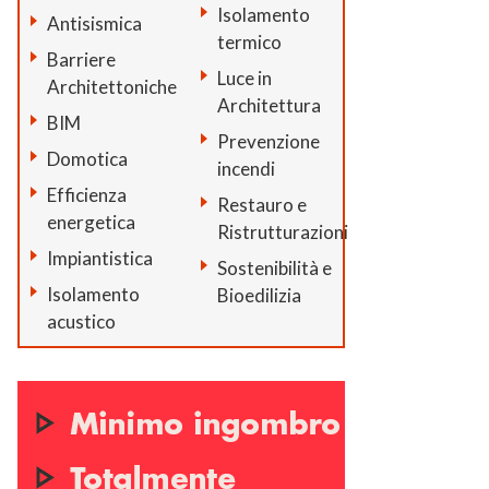
Isolamento
Antisismica
termico
Barriere
Luce in
Architettoniche
Architettura
BIM
Prevenzione
Domotica
incendi
Efficienza
Restauro e
energetica
Ristrutturazioni
Impiantistica
Sostenibilità e
Isolamento
Bioedilizia
acustico