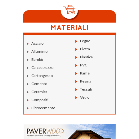
Legno
Acciaio
Pietra
Alluminio
Plastica
Bambù
PVC
Calcestruzzo
Rame
Cartongesso
Resina
Cemento
Tessuti
Ceramica
Vetro
Compositi
Fibrocemento