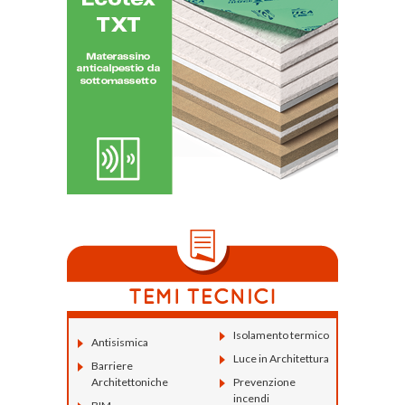
Isolamento termico
Antisismica
Luce in Architettura
Barriere
Architettoniche
Prevenzione
incendi