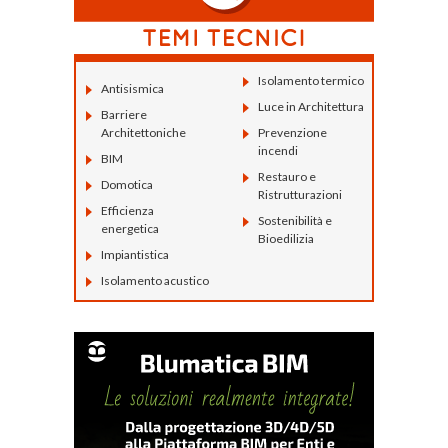
Isolamento termico
Antisismica
Luce in Architettura
Barriere
Architettoniche
Prevenzione
incendi
BIM
Restauro e
Domotica
Ristrutturazioni
Efficienza
Sostenibilità e
energetica
Bioedilizia
Impiantistica
Isolamento acustico